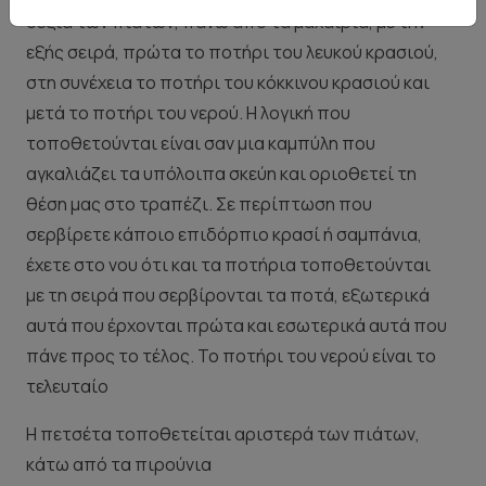
δεξιά των πιάτων, πάνω από τα μαχαίρια, με την
εξής σειρά, πρώτα το ποτήρι του λευκού κρασιού,
στη συνέχεια το ποτήρι του κόκκινου κρασιού και
μετά το ποτήρι του νερού. Η λογική που
τοποθετούνται είναι σαν μια καμπύλη που
αγκαλιάζει τα υπόλοιπα σκεύη και οριοθετεί τη
θέση μας στο τραπέζι. Σε περίπτωση που
σερβίρετε κάποιο επιδόρπιο κρασί ή σαμπάνια,
έχετε στο νου ότι και τα ποτήρια τοποθετούνται
με τη σειρά που σερβίρονται τα ποτά, εξωτερικά
αυτά που έρχονται πρώτα και εσωτερικά αυτά που
πάνε προς το τέλος. Το ποτήρι του νερού είναι το
τελευταίο
Η πετσέτα τοποθετείται αριστερά των πιάτων,
κάτω από τα πιρούνια