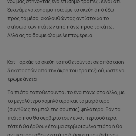
νου μας στήνοντας ένα επίσημο τραπέζι είναι ότι
ξεκινάμε να χρησιμοποιούμε τα σκεύη από έξω
προς τα μέσα, ακολουθώντας αντίστοιχα το
στήσιμο των πιάτων από πάνω προς τα κάτω.
Αλλά ας τα δούμε όλα με λεπτομέρεια:
Κατ΄ αρχάς τα σκεύη τοποθετούνται σε απόσταση
3 εκατοστών από την άκρη του τραπεζιού, ώστε να
τρώμε άνετα
Τα πιάτα τοποθετούνται το ένα πάνω στο άλλο, με
το μεγαλύτερο χαμηλότερα και το μικρότερο
(συνήθως το μπολ της σούπας) ψηλότερα. Εάν τα
πιάτα που θα σερβιριστούν είναι περισσότερα,
τότε ή θα έρθουν έτοιμα σερβιρισμένα πιάτα ή θα
αντικατασταθούν κατά τη διάρκεια του δείπνου