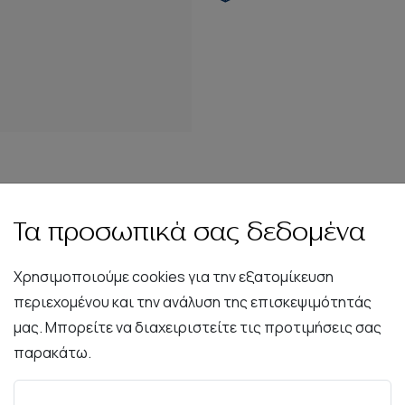
Τα προσωπικά σας δεδομένα
Χρησιμοποιούμε cookies για την εξατομίκευση
περιεχομένου και την ανάλυση της επισκεψιμότητάς
Περιγραφή
Χαρακτηριστικά
Συντήρηση
μας. Μπορείτε να διαχειριστείτε τις προτιμήσεις σας
παρακάτω.
 σου όταν τυλιγόσουν σε αυτό τα βράδια του καλοκαιριού. 