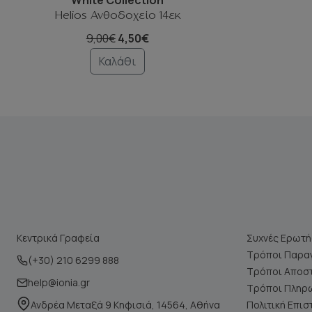
Helios Ανθοδοχείο 14εκ
9,00€
4,50€
Καλάθι
Κεντρικά Γραφεία
Συχνές Ερωτή
Τρόποι Παραγ
(+30) 210 6299 888
Τρόποι Αποσ
help@ionia.gr
Τρόποι Πληρ
Ανδρέα Μεταξά 9 Κηφισιά, 14564, Αθήνα
Πολιτική Επι