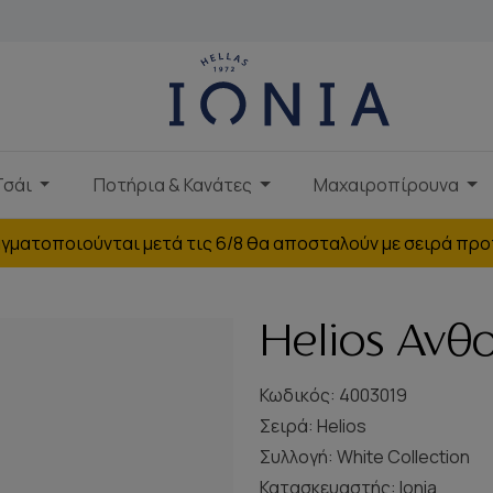
Τσάι
Ποτήρια & Κανάτες
Μαχαιροπίρουνα
γματοποιούνται μετά τις 6/8 θα αποσταλούν με σειρά προ
Helios Ανθ
Κωδικός: 4003019
Σειρά:
Helios
Συλλογή:
White Collection
Κατασκευαστής:
Ionia