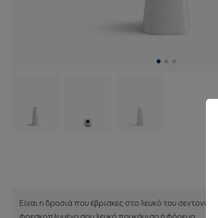
Είναι η δροσιά που έβρισκες στο λευκό του σεντονιού
φρεσκοπλυμένο σου λευκό πουκάμισο ή φόρεμα.