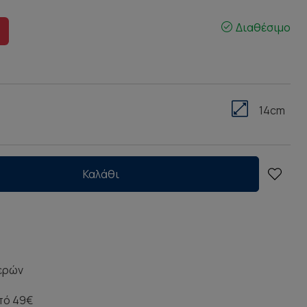
Διαθέσιμο
14cm
Καλάθι
μερών
πό 49€