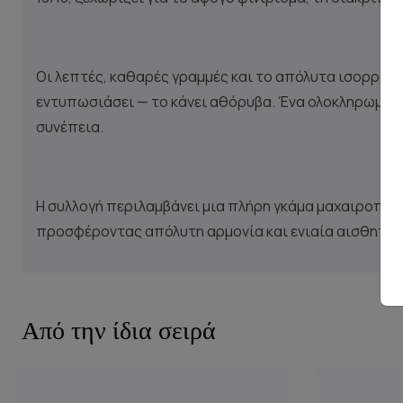
Οι λεπτές, καθαρές γραμμές και το απόλυτα ισορροπη
εντυπωσιάσει — το κάνει αθόρυβα. Ένα ολοκληρωμένο
συνέπεια.
Η συλλογή περιλαμβάνει μια πλήρη γκάμα μαχαιροπίρ
προσφέροντας απόλυτη αρμονία και ενιαία αισθητική
Από την ίδια σειρά