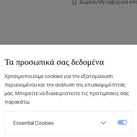
Δωρεάν Μεταφορικά απ
Τα προσωπικά σας δεδομένα
Χρησιμοποιούμε cookies για την εξατομίκευση
περιεχομένου και την ανάλυση της επισκεψιμότητάς
μας. Μπορείτε να διαχειριστείτε τις προτιμήσεις σας
παρακάτω.
Περιγραφή
Χαρακτηριστικά
Συντήρηση
Essential Cookies
χρονη πολυτέλεια μέσα από έναν minimal σχεδιασμό. Κατα
ική λάμψη και την αίσθηση στιβαρότητας που αποπνέει.