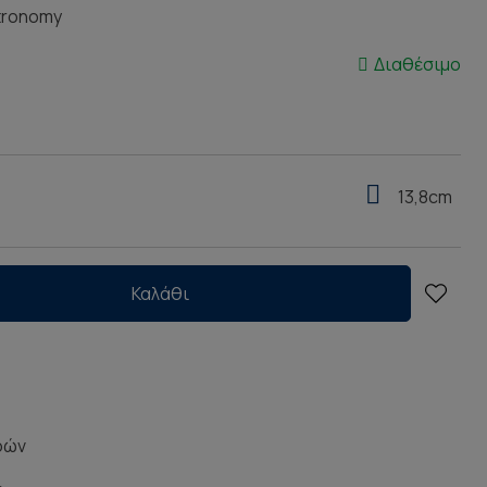
tronomy
Διαθέσιμο
13,8cm
Καλάθι
ρών