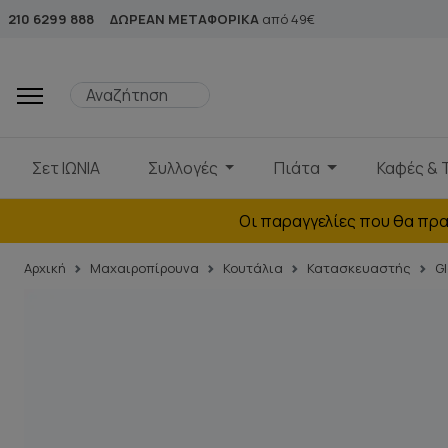
210 6299 888
ΔΩΡΕΑΝ ΜΕΤΑΦΟΡΙΚΑ
από 49€
Σετ ΙΩΝΙΑ
Συλλογές
Πιάτα
Καφές & 
Οι παραγγελίες που θα πρα
Αρχική
Μαχαιροπίρουνα
Κουτάλια
Κατασκευαστής
G