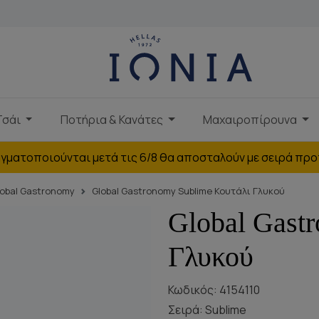
Τσάι
Ποτήρια & Κανάτες
Μαχαιροπίρουνα
γματοποιούνται μετά τις 6/8 θα αποσταλούν με σειρά προ
lobal Gastronomy
Global Gastronomy Sublime Κουτάλι Γλυκού
Global Gast
Γλυκού
Κωδικός: 4154110
Σειρά:
Sublime