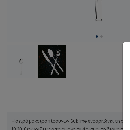
Η σειρά μαχαιροπίρουνων Sublime ενσαρκώνει τη σύγ
18/10, ξεχωρίζει για το άψογο φινίρισμα, τη διακριτ