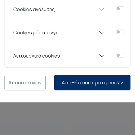
Cookies ανάλυσης
μένο βάρος δημιουργούν μια εμπειρία χρήσης που μοιάζει φ
Cookies μάρκετινγκ
 σετ σχεδιασμένο για τραπέζια που δίνουν σημασία στη λε
Λειτουργικά cookies
ουνων, σχεδιασμένων για κάθε στάδιο του γεύματος — από 
 στο σερβίρισμα.
Αποδοχή όλων
Αποθήκευση προτιμήσεων