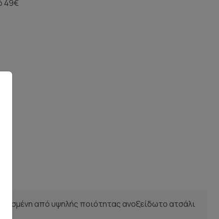
ό 49€
σκευασμένη από υψηλής ποιότητας ανοξείδωτο ατσάλι