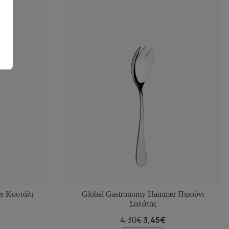
r Κουτάλι
Global Gastronomy Hammer Πιρούνι
Σαλάτας
4,30€
3,45€