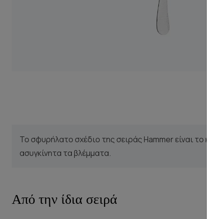
Το σφυρήλατο σχέδιο της σειράς Hammer είναι το κύρ
ασυγκίνητα τα βλέμματα.
Από την ίδια σειρά