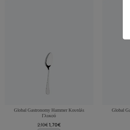
Global Gastronomy Hammer Κουτάλι
Global G
Γλυκού
2,10€
1,70€