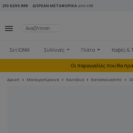
210 6299 888
ΔΩΡΕΑΝ ΜΕΤΑΦΟΡΙΚΑ
από 49€
Σετ ΙΩΝΙΑ
Συλλογές
Πιάτα
Καφές & 
Οι παραγγελίες που θα πρα
Αρχική
Μαχαιροπίρουνα
Κουτάλια
Κατασκευαστής
G