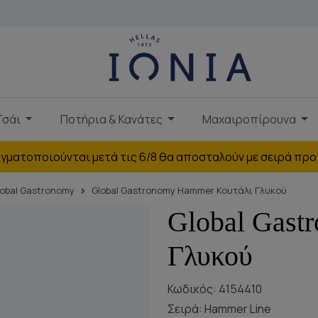
Τσάι
Ποτήρια & Κανάτες
Μαχαιροπίρουνα
γματοποιούνται μετά τις 6/8 θα αποσταλούν με σειρά προ
lobal Gastronomy
Global Gastronomy Hammer Κουτάλι Γλυκού
Global Gast
Γλυκού
Κωδικός: 4154410
Σειρά:
Hammer Line