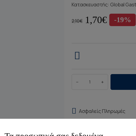
Κατασκευαστής:
Global Gas
1,70€
-19%
2,10€
−
+
Ασφαλείς Πληρωμές
Αποστολή εντός 2-3 ημε
Τα προσωπικά σας δεδομένα