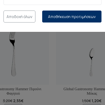
Αποδοχή όλων
Αποθήκευση προτιμήσεων
astronomy Hammer Πιρούνι
Global Gastronomy Hamme
Φαγητού
Μόκας
3,20€
2,55€
1,50€
1,20€