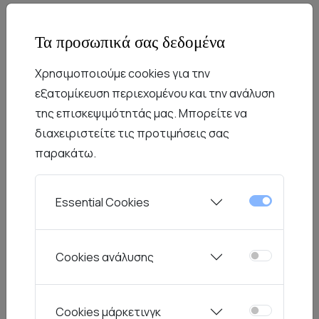
Τα προσωπικά σας δεδομένα
Ασφαλείς Πληρωμές
Χρησιμοποιούμε cookies για την
Αποστολή εντός 2-3 ημερών
εξατομίκευση περιεχομένου και την ανάλυση
Δωρεάν Μεταφορικά από 49€
της επισκεψιμότητάς μας. Μπορείτε να
διαχειριστείτε τις προτιμήσεις σας
παρακάτω.
Περιγραφή
Χαρακτηριστικά
Συντήρηση
Essential Cookies
Το σχέδιο Yamamoto είναι ένα εκλεπτυσμένο
σχέδιο που απευθύνεται σε χώρους υψηλής
αισθητικής. Πρόκειται για μία σειρά που
Cookies ανάλυσης
αντέχει έχει διάρκεια στον χρόνο διατηρώντας
τον ιδιαίτερο χαρακτήρα του.
Cookies μάρκετινγκ