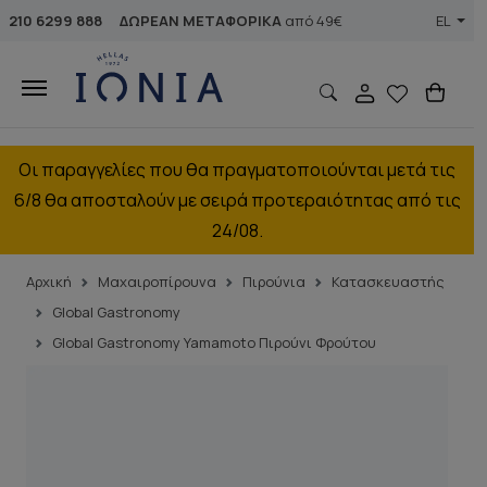
210 6299 888
ΔΩΡΕΑΝ ΜΕΤΑΦΟΡΙΚΑ
από 49€
EL
Οι παραγγελίες που θα πραγματοποιούνται μετά τις
6/8 θα αποσταλούν με σειρά προτεραιότητας από τις
24/08.
Αρχική
Μαχαιροπίρουνα
Πιρούνια
Κατασκευαστής
Global Gastronomy
Global Gastronomy Yamamoto Πιρούνι Φρούτου