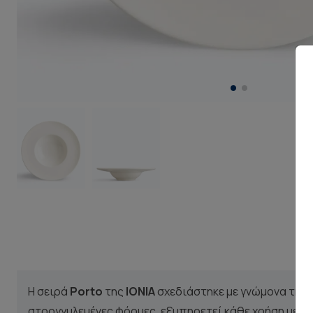
Η σειρά
Porto
της
IONIA
σχεδιάστηκε με γνώμονα τη λ
στρογγυλεμένες φόρμες, εξυπηρετεί κάθε χρήση με συ