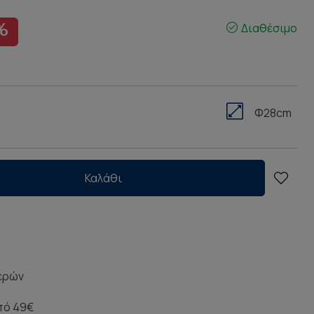
Διαθέσιμο
%
Φ28cm
Καλάθι
μερών
πό 49€