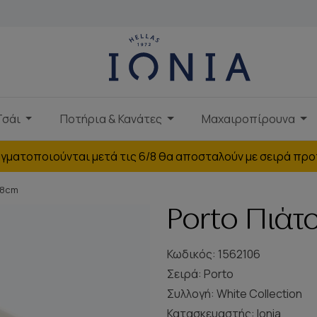
Τσάι
Ποτήρια & Κανάτες
Μαχαιροπίρουνα
γματοποιούνται μετά τις 6/8 θα αποσταλούν με σειρά προ
28cm
Porto Πιάτ
Κωδικός: 1562106
Σειρά:
Porto
Συλλογή:
White Collection
Κατασκευαστής:
Ionia