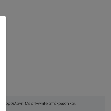
ή πορσελάνη. Με off-white απόχρωση και