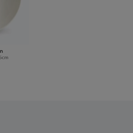
on
25cm