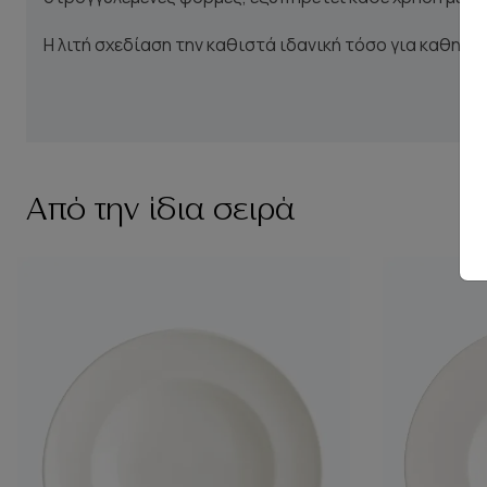
Η λιτή σχεδίαση την καθιστά ιδανική τόσο για καθημ
Από την ίδια σειρά