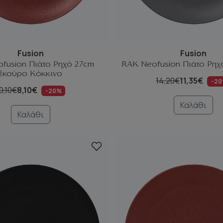
Fusion
Fusion
fusion Πιάτο Ρηχό 27cm
RAK Neofusion Πιάτο Ρηχ
Σκούρο Κόκκινο
14,20€
11,35€
-2
0,10€
8,10€
-20%
Καλάθι
Καλάθι