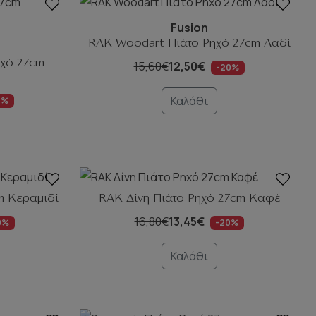
Fusion
RAK Woodart Πιάτο Ρηχό 27cm Λαδί
χό 27cm
15,60€
12,50€
-20%
Καλάθι
0%
m Κεραμιδί
RAK Δίνη Πιάτο Ρηχό 27cm Καφέ
16,80€
13,45€
0%
-20%
Καλάθι