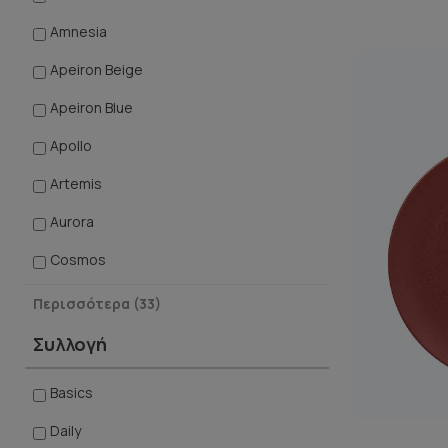
Amnesia
Apeiron Beige
Apeiron Blue
Apollo
Artemis
Aurora
Cosmos
Ease
Περισσότερα (33)
Ermioni
Συλλογή
Euphoria
Basics
Fiesta
Daily