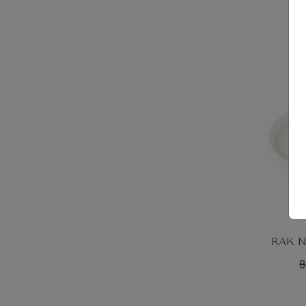
RAK N
8