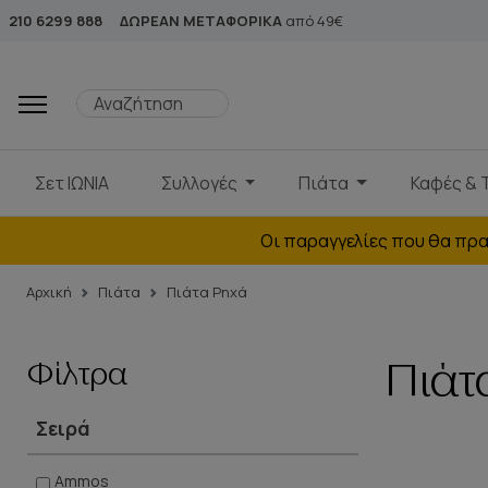
210 6299 888
ΔΩΡΕΑΝ ΜΕΤΑΦΟΡΙΚΑ
από 49€
Σετ ΙΩΝΙΑ
Συλλογές
Πιάτα
Καφές & 
Οι παραγγελίες που θα πρα
Αρχική
Πιάτα
Πιάτα Ρηχά
Φίλτρα
Πιάτ
Σειρά
Ammos