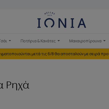
Τσάι
Ποτήρια & Κανάτες
Μαχαιροπίρουνα
γματοποιούνται μετά τις 6/8 θα αποσταλούν με σειρά προ
α Ρηχά