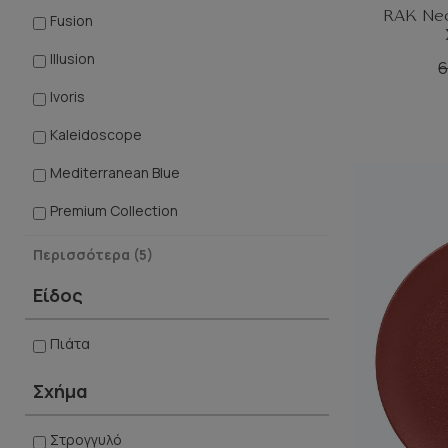
Filoxenia
RAK Neo
Fusion
Ikaros
Illusion
6
Illusion Blue
Ivoris
Illusion Green
Kaleidoscope
Illusion Red
Mediterranean Blue
Illusion Yellow
Premium Collection
Itea
Professional
Περισσότερα (5)
J'adore
Rakstone
Είδος
Karbon
Stoneware
Kerrazzo
Πιάτα
White Collection
Krush
Σχήμα
Αχινός
Kythera
Στρογγυλό