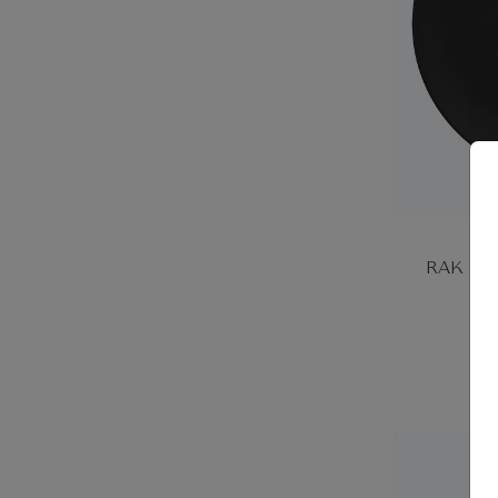
Αίσθηση
Αχινός Blue
Αχινός Brown
Δίνη
Εξοχή
RAK Neo
13