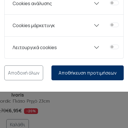
Cookies ανάλυσης
RAK Nordic Πιάτο Ρη
9,80€
7,85€
-20
Cookies μάρκετινγκ
Καλάθι
Λειτουργικά cookies
Αποδοχή όλων
Αποθήκευση προτιμήσεων
Ivoris
ordic Πιάτο Ρηχό 23cm
,70€
6,95€
-20%
Καλάθι