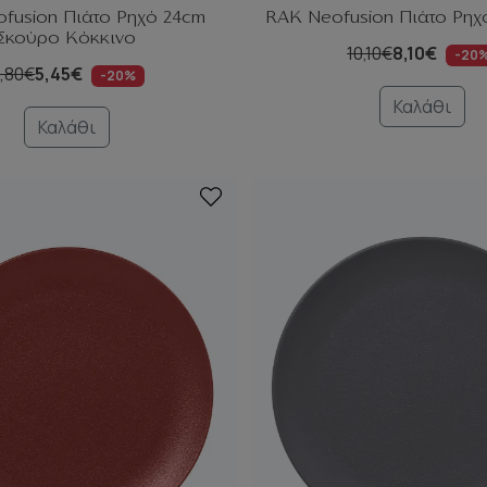
fusion Πιάτο Ρηχό 24cm
RAK Neofusion Πιάτο Ρηχ
Σκούρο Κόκκινο
10,10€
8,10€
-20
,80€
5,45€
-20%
Καλάθι
Καλάθι