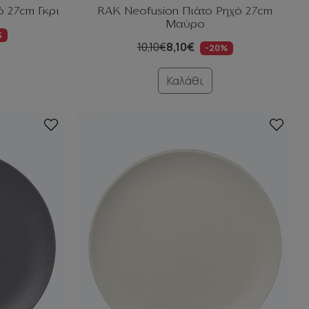
ό 27cm Γκρι
RAK Neofusion Πιάτο Ρηχό 27cm
Μαύρο
%
10,10€
8,10€
-20%
Καλάθι