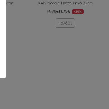
χό 27cm
RAK Nordic Πιάτο Ρηχό 27cm
14,70€
11,75€
%
-20%
Καλάθι