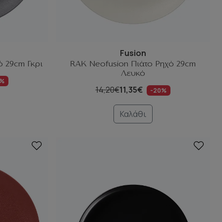
Fusion
ό 29cm Γκρι
RAK Neofusion Πιάτο Ρηχό 29cm
Λευκό
0%
14,20€
11,35€
-20%
Καλάθι