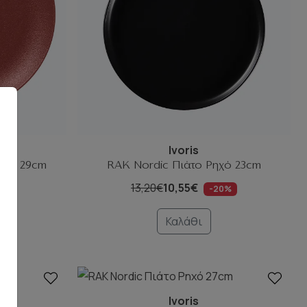
Ivoris
ηχό 29cm
RAK Nordic Πιάτο Ρηχό 23cm
ο
13,20€
10,55€
-20%
0%
Καλάθι
Ivoris