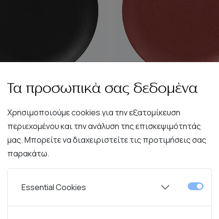
Τα προσωπικά σας δεδομένα
Fusion
Fusion
Χρησιμοποιούμε cookies για την εξατομίκευση
fusion Πιάτο Ρηχό 29cm
RAK Neofusion Πιάτο Ρ
περιεχομένου και την ανάλυση της επισκεψιμότητάς
Μαύρο
Σκούρο Κόκκιν
μας. Μπορείτε να διαχειριστείτε τις προτιμήσεις σας
,50€
10,80€
14,20€
11,35€
-20%
-2
παρακάτω.
Καλάθι
Καλάθι
Essential Cookies
Ivoris