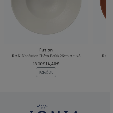
Fusion
RAK Neofusion Πιάτο Βαθύ 26cm Λευκό
RAK N
18,00€
14,40€
Καλάθι