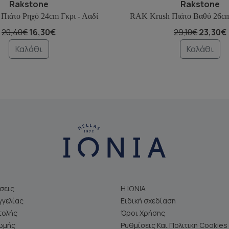
Rakstone
Rakstone
Πιάτο Ρηχό 24cm Γκρι - Λαδί
RAK Krush Πιάτο Βαθύ 26cm 
20,40€
16,30€
29,10€
23,30€
Καλάθι
Καλάθι
σεις
Η ΙΩΝΙΑ
γελίας
Ειδική σχεδίαση
τολής
Όροι Χρήσης
ωμής
Ρυθμίσεις Και Πολιτική Cookies