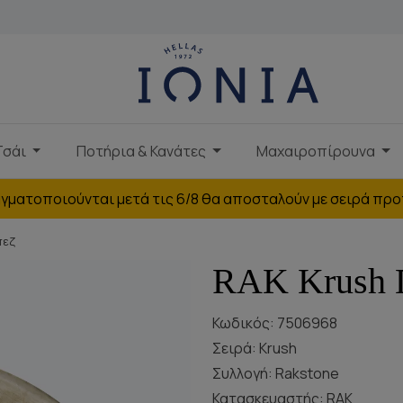
Τσάι
Ποτήρια & Κανάτες
Μαχαιροπίρουνα
γματοποιούνται μετά τις 6/8 θα αποσταλούν με σειρά προ
πεζ
RAK Krush 
Κωδικός: 7506968
Σειρά:
Krush
Συλλογή:
Rakstone
Κατασκευαστής:
RAK