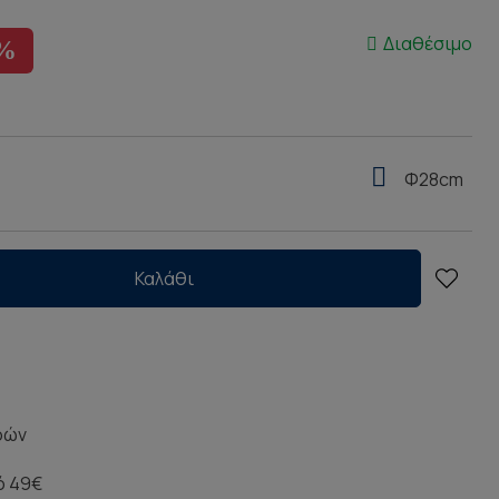
Διαθέσιμο
0%
Φ28cm
Καλάθι
ρών
ό 49€