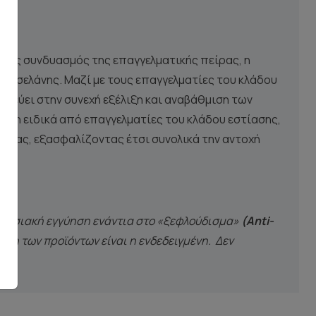
τυχής συνδυασμός της επαγγελματικής πείρας, η
πορσελάνης. Μαζί με τους επαγγελματίες του κλάδου
οχεύει στην συνεχή εξέλιξη και αναβάθμιση των
ήση ειδικά από επαγγελματίες του κλάδου εστίασης,
ρασίας, εξασφαλίζοντας έτσι συνολικά την αντοχή
οστασιακή εγγύηση ενάντια στο «ξεφλούδισμα»
(Anti-
ήση των προϊόντων είναι η ενδεδειγμένη. Δεν