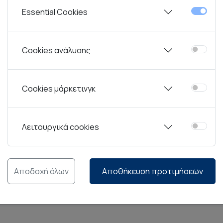
Essential Cookies
ών
Rak Ceramics.
Από την ίδρυση του ομίλου το 1991, ο επι
Cookies ανάλυσης
 έχει ωθήσει την RAK σε μια ηγετική θέση στον κλάδο της 
σμός προσθέτει αξία στις υπηρεσίες τους, ο οίκος RAK στ
νοτόμες συλλογές επιτραπέζιων ειδών, μελετημένες για χρ
Cookies μάρκετινγκ
ό, την αντοχή στην σκληρή χρήση και τις μεταβολές θερμοκ
Λειτουργικά cookies
ς που διαθέτει ο οίκος RAK, προσφέρεται περιορισμένη εργ
Chip Guarantee” καλύπτει συγκεκριμένες σειρές εφόσον η χρ
Αποδοχή όλων
Αποθήκευση προτιμήσεων
ακή ή μη κανονική χρήση των προϊόντων.