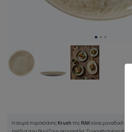
Η σειρά πορσελάνης
Krush
της
RAK
είναι μοναδική με
σχέδια που θυμίζουν ακουαρέλα, ζωγραφισμένα στο χ