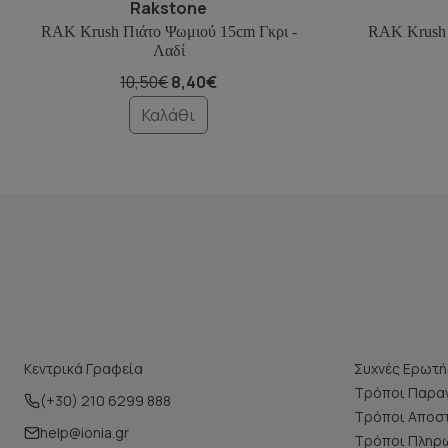
Rakstone
RAK Krush Πιάτο Ψωμιού 15cm Γκρι -
RAK Krush 
Λαδί
10,50€
8,40€
Καλάθι
Κεντρικά Γραφεία
Συχνές Ερωτή
Τρόποι Παραγ
(+30) 210 6299 888
Τρόποι Αποσ
help@ionia.gr
Τρόποι Πληρ