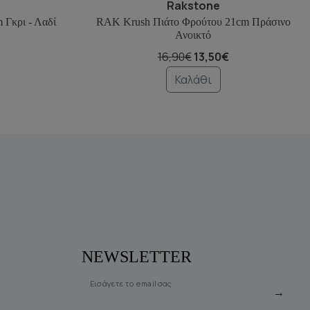
Rakstone
Γκρι - Λαδί
RAK Krush Πιάτο Φρούτου 21cm Πράσινο
Ανοικτό
16,90€
13,50€
Καλάθι
NEWSLETTER
Εισάγετε το email σας
→