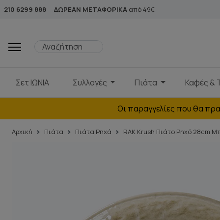
210 6299 888
ΔΩΡΕΑΝ ΜΕΤΑΦΟΡΙΚΑ
από 49€
Σετ ΙΩΝΙΑ
Συλλογές
Πιάτα
Καφές & 
Οι παραγγελίες που θα πρα
Αρχική
Πιάτα
Πιάτα Ρηχά
RAK Krush Πιάτο Ρηχό 28cm Μ