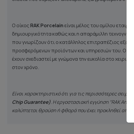
Ο οίκος
RAK Porcelain
είναι μέλος του ομίλου εταιρι
δημιουργικότητα καθώς και η απαράμιλλη τεχνογνωσία
που γνωρίζουν ότι ο κατάλληλος επιτραπέζιος εξοπλι
προσφερόμενων προϊόντων και υπηρεσιών του. Οι και
έχουν σχεδιαστεί με γνώμονα την ευκολία στο χειρισμ
στον χρόνο.
Είναι χαρακτηριστικό ότι για τις περισσότερες σειρέ
Chip Guarantee)
. Η εργοστασιακή εγγύηση “RAK Anti-
καλύπτεται θραύση ή φθορά που έχει προκληθεί από κ