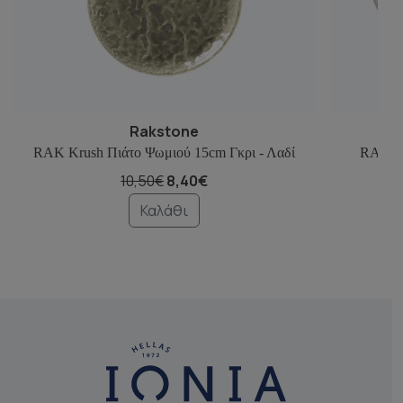
Rakstone
RAK Krush Πιάτο Ψωμιού 15cm Γκρι - Λαδί
RAK Kr
10,50€
8,40€
Καλάθι