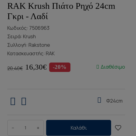
RAK Krush Πιάτο Ρηχό 24cm
Γκρι - Λαδί
Κωδικός: 7506963
Σειρά:
Krush
Συλλογή:
Rakstone
Κατασκευαστής:
RAK
16,30€
Διαθέσιμο
-20%
20,40€
Φ24cm
−
+
Καλάθι