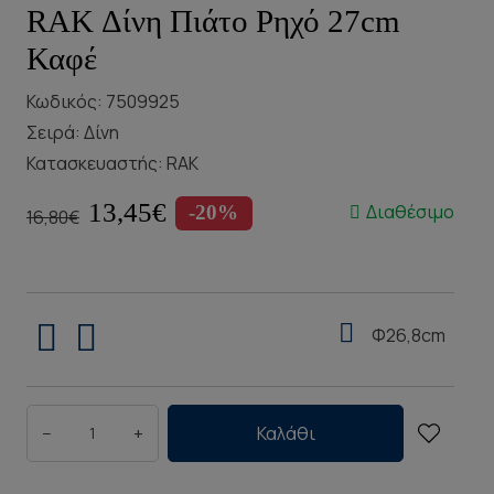
RAK Δίνη Πιάτο Ρηχό 27cm
Καφέ
Κωδικός: 7509925
Σειρά:
Δίνη
Κατασκευαστής:
RAK
13,45€
Διαθέσιμο
-20%
16,80€
Φ26,8cm
−
+
Καλάθι