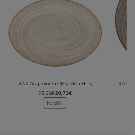
RAK Δίνη Πιατέλα Οβάλ 32cm Μπεζ
RAK Δίν
25,90€
20,70€
Καλάθι