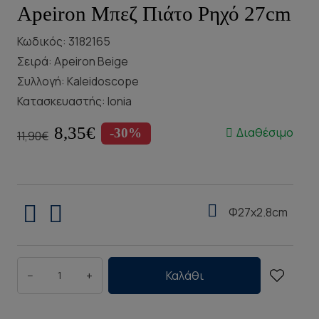
Apeiron Μπεζ Πιάτο Ρηχό 27cm
Κωδικός: 3182165
Σειρά:
Apeiron Beige
Συλλογή:
Kaleidoscope
Κατασκευαστής:
Ionia
8,35€
Διαθέσιμο
-30%
11,90€
Φ27x2.8cm
−
+
Καλάθι