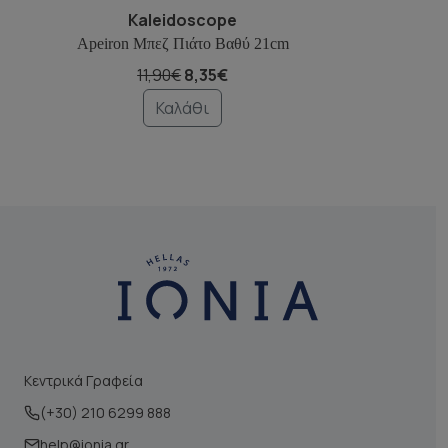
Kaleidoscope
Apeiron Μπεζ Πιάτο Βαθύ 21cm
Ape
11,90€
8,35€
Καλάθι
Κεντρικά Γραφεία
(+30) 210 6299 888
help@ionia.gr