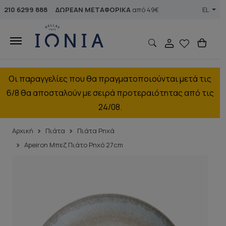
210 6299 888
ΔΩΡΕΑΝ ΜΕΤΑΦΟΡΙΚΑ
από 49€
EL
Οι παραγγελίες που θα πραγματοποιούνται μετά τις
6/8 θα αποσταλούν με σειρά προτεραιότητας από τις
24/08.
Αρχική
Πιάτα
Πιάτα Ρηχά
Apeiron Μπεζ Πιάτο Ρηχό 27cm