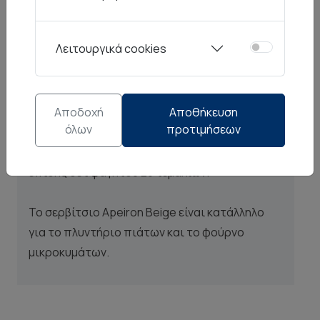
κομμάτια της συλλογής Apeiron Beige.
Λειτουργικά cookies
Αυτά τα μοναδικά σερβίτσια πιάτων
πορσελάνης διαθέτουν μια πλήρη συλλογή η
οποία αποτελείται από ρηχά πιάτα, βαθιά και
Αποδοχή
Αποθήκευση
φρούτου, πιατέλα, σαλατιέρα, τσαγιέρα,
όλων
προτιμήσεων
γαλατιέρα, ζαχαριέρα, φλυτζάνια τσαγιού και
καφέ, κούπες και μπωλ. Στη σειρά θα βρείτε
επίσης σετ φαγητού 20 τεμαχίων.
Το σερβίτσιο Apeiron Beige είναι κατάλληλο
για το πλυντήριο πιάτων και το φούρνο
μικροκυμάτων.