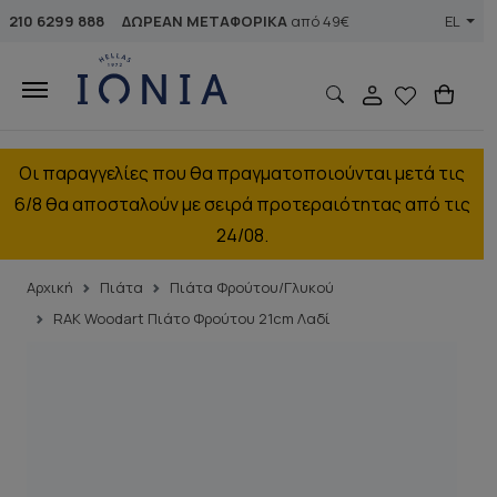
210 6299 888
ΔΩΡΕΑΝ ΜΕΤΑΦΟΡΙΚΑ
από 49€
EL
Οι παραγγελίες που θα πραγματοποιούνται μετά τις
6/8 θα αποσταλούν με σειρά προτεραιότητας από τις
24/08.
Αρχική
Πιάτα
Πιάτα Φρούτου/Γλυκού
RAK Woodart Πιάτο Φρούτου 21cm Λαδί