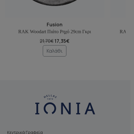
Fusion
RAK Woodart Πιάτο Ρηχό 29cm Γκρι
RAK Wo
21,70€
17,35€
Καλάθι
Κεντρικά Γραφεία