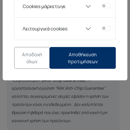
ευκολία στο χειρισμό, την αντοχή στην σκληρή
Cookies μάρκετινγκ
χρήση και τις μεταβολές θερμοκρασίας,
εξασφαλίζοντας έτσι συνολικά την αντοχή
Λειτουργικά cookies
στον χρόνο.
Αποδοχή
Αποθήκευση
Είναι χαρακτηριστικό ότι για τις περισσότερες σειρές
όλων
προτιμήσεων
που διαθέτει ο οίκος RAK, προσφέρεται περιορισμένη
εργοστασιακή εγγύηση ενάντια στο
«ξεφλούδισμα»
(Anti-Chip Guarantee)
. Η
εργοστασιακή εγγύηση “RAK Anti-Chip Guarantee”
καλύπτει συγκεκριμένες σειρές εφόσον η χρήση των
προϊόντων είναι η ενδεδειγμένη. Δεν καλύπτεται
θραύση ή φθορά που έχει προκληθεί από κακή ή μη
κανονική χρήση των προϊόντων.