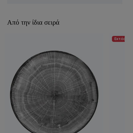
Από την ίδια σειρά
Εκτός απ