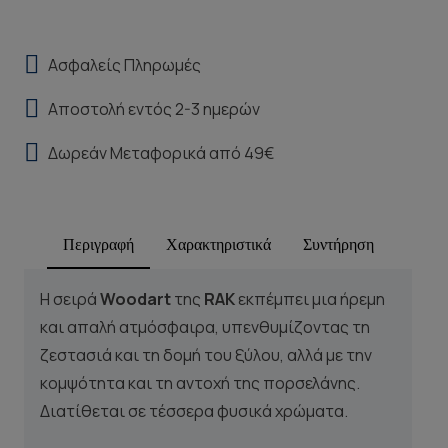
Ασφαλείς Πληρωμές
Αποστολή εντός 2-3 ημερών
Δωρεάν Μεταφορικά από 49€
Περιγραφή
Χαρακτηριστικά
Συντήρηση
Η σειρά
Woodart
της
RAK
εκπέμπει μια ήρεμη
και απαλή ατμόσφαιρα, υπενθυμίζοντας τη
ζεστασιά και τη δομή του ξύλου, αλλά με την
κομψότητα και τη αντοχή της πορσελάνης.
Διατίθεται σε τέσσερα φυσικά χρώματα.