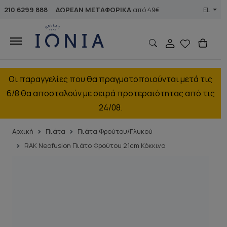
210 6299 888
ΔΩΡΕΑΝ ΜΕΤΑΦΟΡΙΚΑ
από 49€
EL
Οι παραγγελίες που θα πραγματοποιούνται μετά τις
6/8 θα αποσταλούν με σειρά προτεραιότητας από τις
24/08.
Αρχική
Πιάτα
Πιάτα Φρούτου/Γλυκού
RAK Neofusion Πιάτο Φρούτου 21cm Κόκκινο