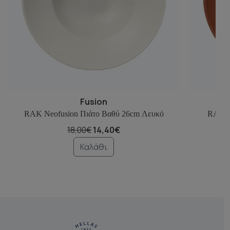
Fusion
RAK Neofusion Πιάτο Βαθύ 26cm Λευκό
RAK N
18,00€
14,40€
Καλάθι