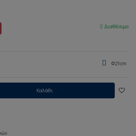
Διαθέσιμο
Φ21cm
Καλάθι
ρών