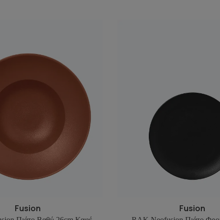
Fusion
Fusion
sion Πιάτο Βαθύ 26cm Καφέ
RAK Neofusion Πιάτο Φρο