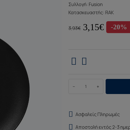
Συλλογή:
Fusion
Κατασκευαστής:
RAK
3,15€
-20%
3,93€
−
+
Ασφαλείς Πληρωμές
Αποστολή εντός 2-3 ημε