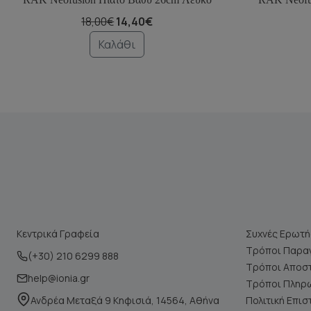
18,00€
14,40€
Καλάθι
Κεντρικά Γραφεία
Συχνές Ερωτή
Τρόποι Παραγ
(+30) 210 6299 888
Τρόποι Αποσ
help@ionia.gr
Τρόποι Πληρ
Ανδρέα Μεταξά 9 Κηφισιά, 14564, Αθήνα
Πολιτική Επι