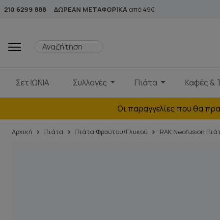
210 6299 888
ΔΩΡΕΑΝ ΜΕΤΑΦΟΡΙΚΑ
από 49€
Σετ ΙΩΝΙΑ
Συλλογές
Πιάτα
Καφές & 
Οι παραγγελίες που θα πρα
Αρχική
Πιάτα
Πιάτα Φρούτου/Γλυκού
RAK Neofusion Πιά