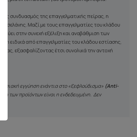
τυχής συνδυασμός της επαγγελματικής πείρας, η
πορσελάνης. Μαζί με τους επαγγελματίες του κλάδου
οχεύει στην συνεχή εξέλιξη και αναβάθμιση των
ήση ειδικά από επαγγελματίες του κλάδου εστίασης,
ρασίας, εξασφαλίζοντας έτσι συνολικά την αντοχή
οστασιακή εγγύηση ενάντια στο «ξεφλούδισμα»
(Anti-
ήση των προϊόντων είναι η ενδεδειγμένη. Δεν