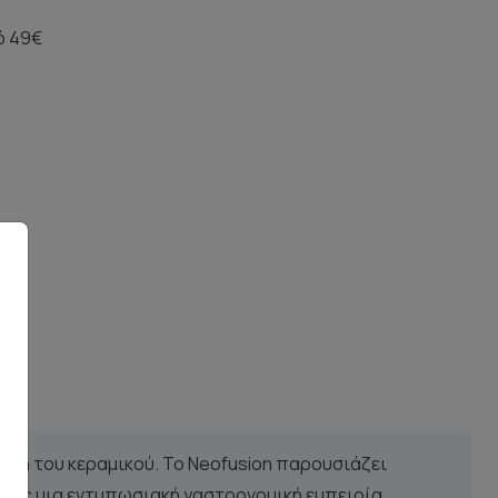
ό 49€
 όψη του κεραμικού. Το Neofusion παρουσιάζει
ντας μια εντυπωσιακή γαστρονομική εμπειρία.