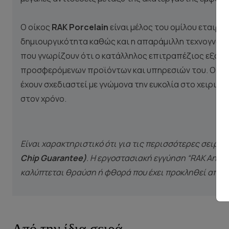
Ο οίκος
RAK Porcelain
είναι μέλος του ομίλου εταιρι
δημιουργικότητα καθώς και η απαράμιλλη τεχνογνωσία
που γνωρίζουν ότι ο κατάλληλος επιτραπέζιος εξοπλι
προσφερόμενων προϊόντων και υπηρεσιών του. Οι και
έχουν σχεδιαστεί με γνώμονα την ευκολία στο χειρισμ
στον χρόνο.
Είναι χαρακτηριστικό ότι για τις περισσότερες σειρέ
Chip Guarantee)
. Η εργοστασιακή εγγύηση “RAK Anti-
καλύπτεται θραύση ή φθορά που έχει προκληθεί από κ
Από την ίδια σειρά