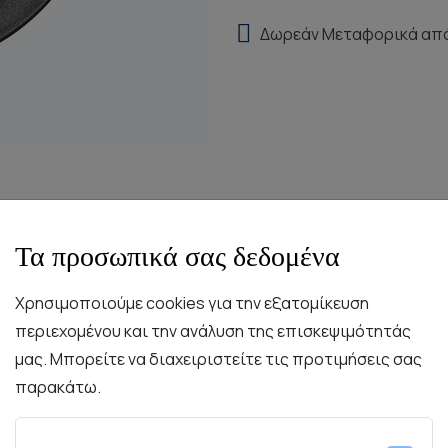
Δωρεάν Μεταφορικά απ
Τα προσωπικά σας δεδομένα
Χρησιμοποιούμε cookies για την εξατομίκευση
περιεχομένου και την ανάλυση της επισκεψιμότητάς
Περιγραφή
Χαρακτηριστικά
Συντήρηση
μας. Μπορείτε να διαχειριστείτε τις προτιμήσεις σας
παρακάτω.
υλικά. Κάθε κομμάτι έχει τη δύναμη της πορσελάνης και την
σής του και του εκλεπτισμένου υλικού των πιάτων, παρέχο