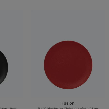
Fusion
ύτου 18cm
RAK Neofusion Πιάτο Φρούτου 21cm