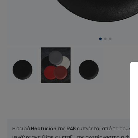
Η σειρά
Neofusion
της
RAK
εμπνέεται από τα ορυκτά 
μεγάλες αντιθέσεις μεταξύ της ακατέργαστης εμφάνι