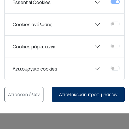
Essential Cookies
ών
Rak Ceramics.
Από την ίδρυση του ομίλου το 1991, ο επι
 έχει ωθήσει την RAK σε μια ηγετική θέση στον κλάδο της 
Cookies ανάλυσης
σμός προσθέτει αξία στις υπηρεσίες τους, ο οίκος RAK στ
νοτόμες συλλογές επιτραπέζιων ειδών, μελετημένες για χρ
Cookies μάρκετινγκ
ό, την αντοχή στην σκληρή χρήση και τις μεταβολές θερμοκ
Λειτουργικά cookies
ς που διαθέτει ο οίκος RAK, προσφέρεται περιορισμένη εργ
Chip Guarantee” καλύπτει συγκεκριμένες σειρές εφόσον η χρ
Αποδοχή όλων
Αποθήκευση προτιμήσεων
ακή ή μη κανονική χρήση των προϊόντων.