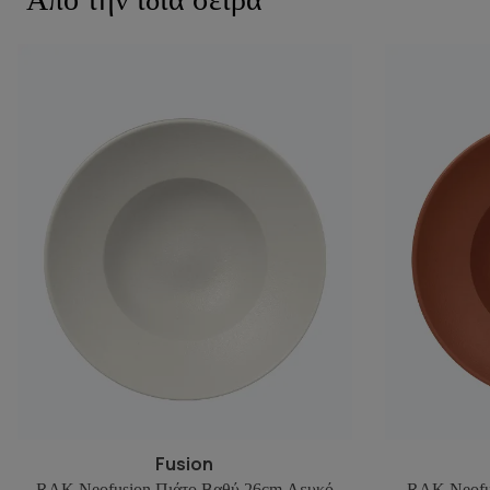
Fusion
RAK Neofusion Πιάτο Βαθύ 26cm Λευκό
RAK Neofu