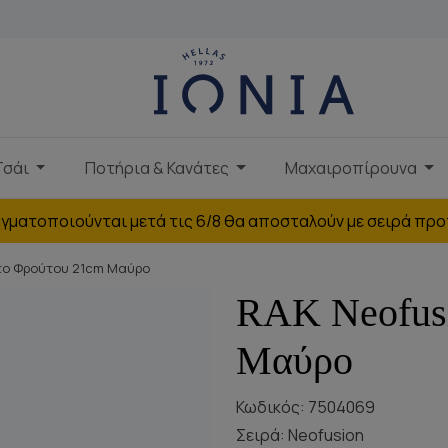
Τσάι
Ποτήρια & Κανάτες
Μαχαιροπίρουνα
γματοποιούνται μετά τις 6/8 θα αποσταλούν με σειρά προ
το Φρούτου 21cm Μαύρο
RAK Neofus
Μαύρο
Κωδικός: 7504069
Σειρά:
Neofusion