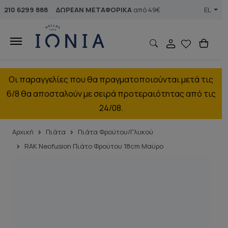
210 6299 888
ΔΩΡΕΑΝ ΜΕΤΑΦΟΡΙΚΑ
από 49€
EL
Οι παραγγελίες που θα πραγματοποιούνται μετά τις
6/8 θα αποσταλούν με σειρά προτεραιότητας από τις
24/08.
Αρχική
Πιάτα
Πιάτα Φρούτου/Γλυκού
RAK Neofusion Πιάτο Φρούτου 18cm Μαύρο