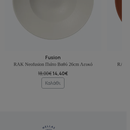
Fusion
RAK Neofusion Πιάτο Βαθύ 26cm Λευκό
RAK N
18,00€
14,40€
Καλάθι