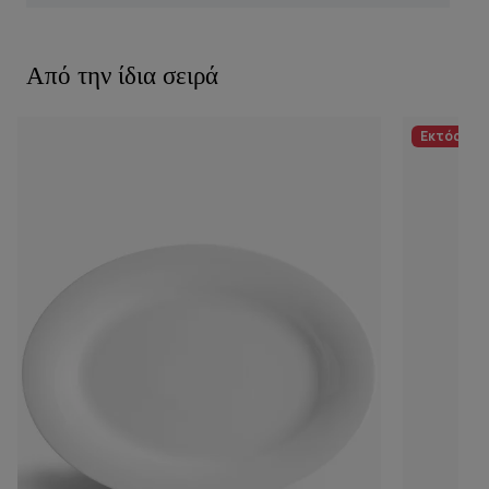
Από την ίδια σειρά
Εκτός απ