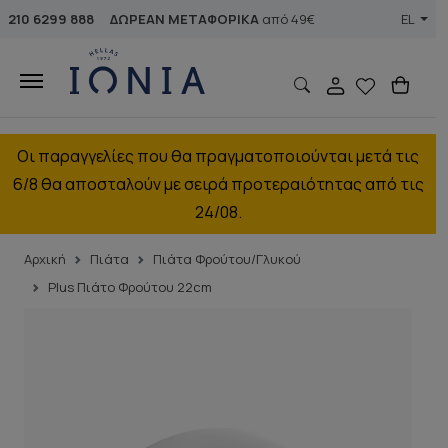
210 6299 888
ΔΩΡΕΑΝ ΜΕΤΑΦΟΡΙΚΑ
από 49€
EL
Οι παραγγελίες που θα πραγματοποιούνται μετά τις
6/8 θα αποσταλούν με σειρά προτεραιότητας από τις
24/08.
Αρχική
Πιάτα
Πιάτα Φρούτου/Γλυκού
Plus Πιάτο Φρούτου 22cm