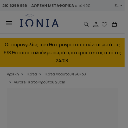
210 6299 888
ΔΩΡΕΑΝ ΜΕΤΑΦΟΡΙΚΑ
από 49€
EL
Οι παραγγελίες που θα πραγματοποιούνται μετά τις
6/8 θα αποσταλούν με σειρά προτεραιότητας από τις
24/08.
Αρχική
Πιάτα
Πιάτα Φρούτου/Γλυκού
Aurora Πιάτο Φρούτου 20cm