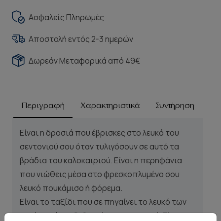
Ασφαλείς Πληρωμές
Αποστολή εντός 2-3 ημερών
Δωρεάν Μεταφορικά από 49€
Περιγραφή
Χαρακτηριστικά
Συντήρηση
Είναι η δροσιά που έβρισκες στο λευκό του
σεντονιού σου όταν τυλιγόσουν σε αυτό τα
βράδια του καλοκαιριού. Είναι η περηφάνια
που νιώθεις μέσα στο φρεσκοπλυμένο σου
λευκό πουκάμισο ή φόρεμα.
Είναι το ταξίδι που σε πηγαίνει το λευκό των
κυμάτων όταν ξεθυμαίνουν στην ακτή. Είναι το