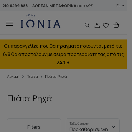
210 6299 888
ΔΩΡΕΑΝ ΜΕΤΑΦΟΡΙΚΑ
από 49€
EL
Οι παραγγελίες που θα πραγματοποιούνται μετά τις
6/8 θα αποσταλούν με σειρά προτεραιότητας από τις
24/08.
Αρχική
Πιάτα
Πιάτα Ρηχά
Πιάτα Ρηχά
Ταξινόμηση:
Filters