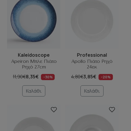
Kaleidoscope
Professional
Apeiron Μπλε Πιάτο
Apollo Πιάτο Ρηχό
Ρηχό 27cm
24εκ
11,90€
8,35€
4,80€
3,85€
-30%
-20%
Καλάθι
Καλάθι