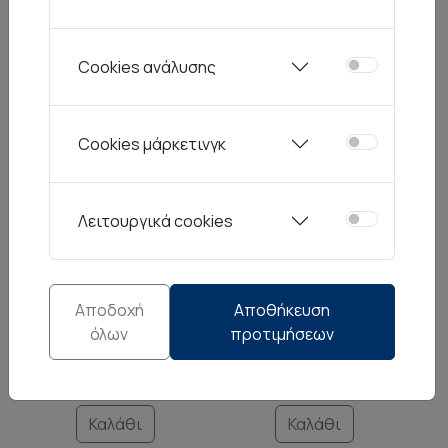
Illusion
Illusion
Cookies ανάλυσης
Illusion Red Πιάτο
Illusion Yellow Πιάτο
Ρηχό 28.5εκ
Ρηχό 28.5εκ
12,00€
12,00€
Cookies μάρκετινγκ
Καλάθι
Καλάθι
Λειτουργικά cookies
Premium Collection
Mediterranean Blue
Αποδοχή
Αποθήκευση
J΄Adore Πιάτο Ρηχό
Kythera Μπλε Πιάτο
όλων
προτιμήσεων
27.5cm
Ρηχό 27.5cm
16,90€
8,45€
12,90€
9,05€
-50%
-30%
Καλάθι
Καλάθι