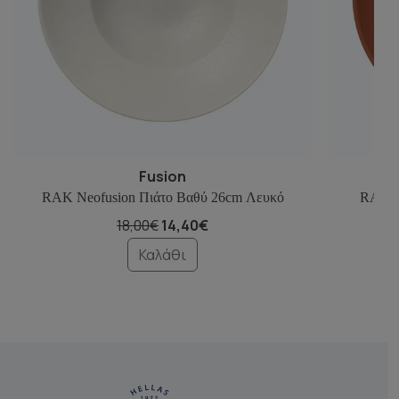
Fusion
RAK Neofusion Πιάτο Βαθύ 26cm Λευκό
RAK N
18,00€
14,40€
Καλάθι