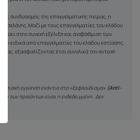
τυχής συνδυασμός της επαγγελματικής πείρας, η
πορσελάνης. Μαζί με τους επαγγελματίες του κλάδου
οχεύει στην συνεχή εξέλιξη και αναβάθμιση των
ήση ειδικά από επαγγελματίες του κλάδου εστίασης,
ρασίας, εξασφαλίζοντας έτσι συνολικά την αντοχή
οστασιακή εγγύηση ενάντια στο «ξεφλούδισμα»
(Anti-
ήση των προϊόντων είναι η ενδεδειγμένη. Δεν