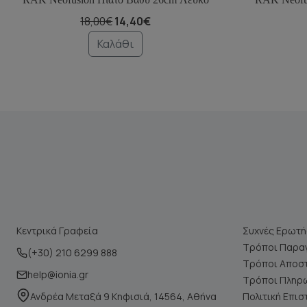
18,00€
14,40€
Καλάθι
Κεντρικά Γραφεία
Συχνές Ερωτή
Τρόποι Παραγ
(+30) 210 6299 888
Τρόποι Αποσ
help@ionia.gr
Τρόποι Πληρ
Ανδρέα Μεταξά 9 Κηφισιά, 14564, Αθήνα
Πολιτική Επι