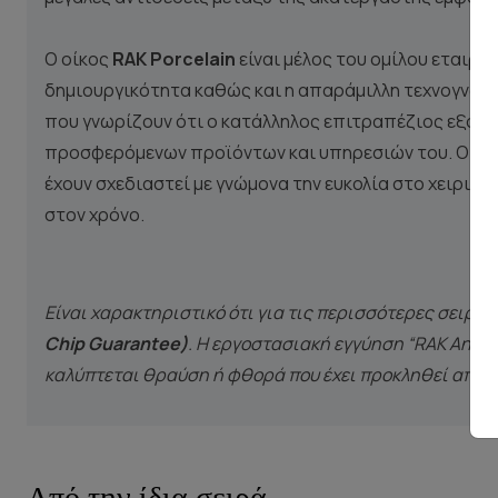
Ο οίκος
RAK Porcelain
είναι μέλος του ομίλου εταιρι
δημιουργικότητα καθώς και η απαράμιλλη τεχνογνωσία
που γνωρίζουν ότι ο κατάλληλος επιτραπέζιος εξοπλι
προσφερόμενων προϊόντων και υπηρεσιών του. Οι και
έχουν σχεδιαστεί με γνώμονα την ευκολία στο χειρισμ
στον χρόνο.
Είναι χαρακτηριστικό ότι για τις περισσότερες σειρέ
Chip Guarantee)
. Η εργοστασιακή εγγύηση “RAK Anti-
καλύπτεται θραύση ή φθορά που έχει προκληθεί από κ
Από την ίδια σειρά