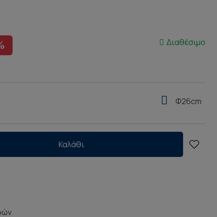
Διαθέσιμο
%
Φ26cm
Καλάθι
ρών