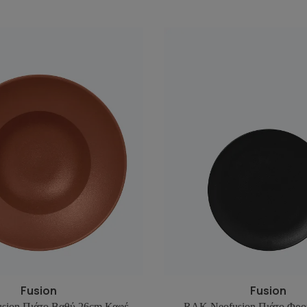
Fusion
Fusion
sion Πιάτο Βαθύ 26cm Καφέ
RAK Neofusion Πιάτο Φρο