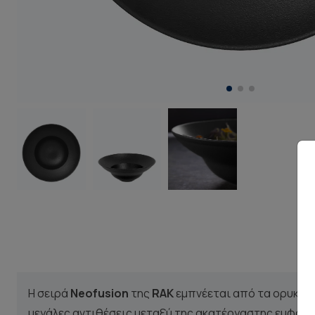
Η σειρά
Neofusion
της
RAK
εμπνέεται από τα ορυκτά 
μεγάλες αντιθέσεις μεταξύ της ακατέργαστης εμφάνι