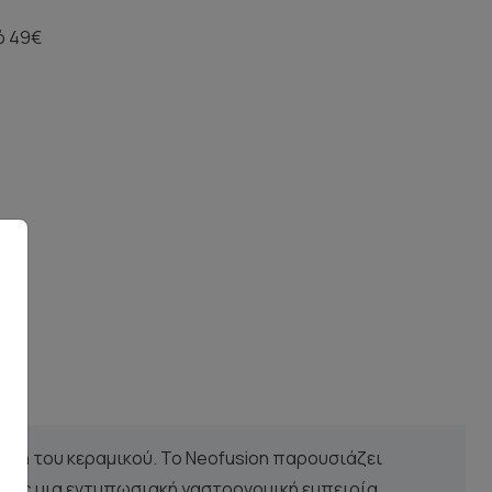
ό 49€
 όψη του κεραμικού. Το Neofusion παρουσιάζει
ντας μια εντυπωσιακή γαστρονομική εμπειρία.