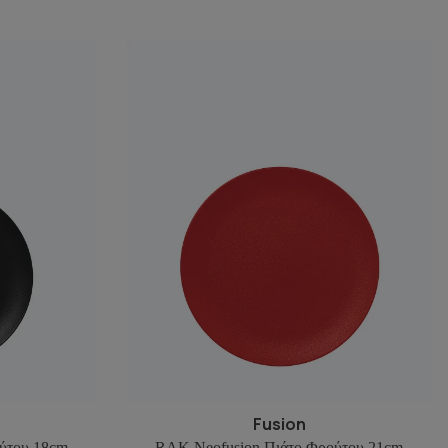
Fusion
ύτου 18cm
RAK Neofusion Πιάτο Φρούτου 21cm