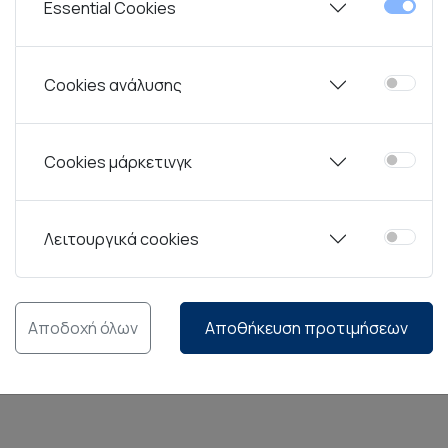
Essential Cookies
ών
Rak Ceramics.
Από την ίδρυση του ομίλου το 1991, ο επι
 έχει ωθήσει την RAK σε μια ηγετική θέση στον κλάδο της 
Cookies ανάλυσης
σμός προσθέτει αξία στις υπηρεσίες τους, ο οίκος RAK στ
νοτόμες συλλογές επιτραπέζιων ειδών, μελετημένες για χρ
Cookies μάρκετινγκ
ό, την αντοχή στην σκληρή χρήση και τις μεταβολές θερμοκ
Λειτουργικά cookies
ς που διαθέτει ο οίκος RAK, προσφέρεται περιορισμένη εργ
Chip Guarantee” καλύπτει συγκεκριμένες σειρές εφόσον η χρ
Αποδοχή όλων
Αποθήκευση προτιμήσεων
ακή ή μη κανονική χρήση των προϊόντων.