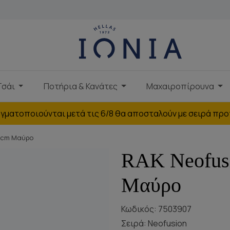
Τσάι
Ποτήρια & Κανάτες
Μαχαιροπίρουνα
γματοποιούνται μετά τις 6/8 θα αποσταλούν με σειρά προ
6cm Μαύρο
RAK Neofus
Μαύρο
Κωδικός: 7503907
Σειρά:
Neofusion