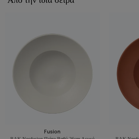
Fusion
RAK Neofusion Πιάτο Βαθύ 26cm Λευκό
RAK Neofu