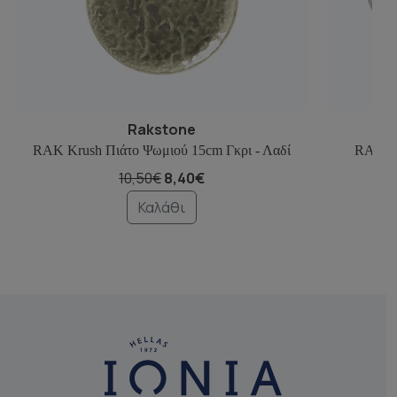
Rakstone
RAK Krush Πιάτο Ψωμιού 15cm Γκρι - Λαδί
RAK Kr
10,50€
8,40€
Καλάθι