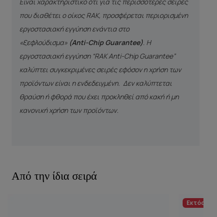
Είναι χαρακτηριστικό ότι για τις περισσότερες σειρές
που διαθέτει ο οίκος RAK, προσφέρεται περιορισμένη
εργοστασιακή εγγύηση ενάντια στο
«ξεφλούδισμα»
(Anti-Chip Guarantee)
. Η
εργοστασιακή εγγύηση “RAK Anti-Chip Guarantee”
καλύπτει συγκεκριμένες σειρές εφόσον η χρήση των
προϊόντων είναι η ενδεδειγμένη. Δεν καλύπτεται
θραύση ή φθορά που έχει προκληθεί από κακή ή μη
κανονική χρήση των προϊόντων.
Από την ίδια σειρά
Εκτός απ