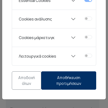
Essential Cookies
επαγγελματίες του κλάδου που γνωρίζουν ότι
ο κατάλληλος επιτραπέζιος εξοπλισμός
Cookies ανάλυσης
προσθέτει αξία στις υπηρεσίες τους, ο οίκος
RAK στοχεύει στην συνεχή εξέλιξη και
αναβάθμιση των προσφερόμενων προϊόντων
Cookies μάρκετινγκ
και υπηρεσιών του. Οι καινοτόμες συλλογές
επιτραπέζιων ειδών, μελετημένες για χρήση
ειδικά από επαγγελματίες του κλάδου
Λειτουργικά cookies
εστίασης, έχουν σχεδιαστεί με γνώμονα την
ευκολία στο χειρισμό, την αντοχή στην σκληρή
χρήση και τις μεταβολές θερμοκρασίας,
Αποδοχή
Αποθήκευση
εξασφαλίζοντας έτσι συνολικά την αντοχή
όλων
προτιμήσεων
στον χρόνο.