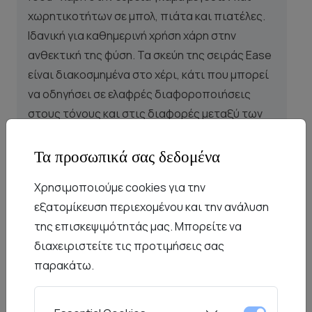
χωρητικοτήτων σε μπολ, πιάτα και πιατέλες.
Ιδανική για καθημερινή χρήση χάρη στην
ανθεκτική της φύση. Τα σκεύη της σειράς Ease
είναι διακοσμημένα στο χέρι, κάτι που μπορεί
να οδηγήσει σε ελαφρές διαφοροποιήσεις
στους τόνους και στις διαφορές μεταξύ των
αντικειμένων.
Τα προσωπικά σας δεδομένα
Χρησιμοποιούμε cookies για την
Ο οίκος
RAK Porcelain
είναι μέλος του ομίλου
εξατομίκευση περιεχομένου και την ανάλυση
εταιριών
Rak Ceramics.
Από την ίδρυση του
της επισκεψιμότητάς μας. Μπορείτε να
ομίλου το 1991, ο επιτυχής συνδυασμός της
διαχειριστείτε τις προτιμήσεις σας
επαγγελματικής πείρας, η δημιουργικότητα
παρακάτω.
καθώς και η απαράμιλλη τεχνογνωσία έχει
ωθήσει την RAK σε μια ηγετική θέση στον
κλάδο της πορσελάνης. Μαζί με τους