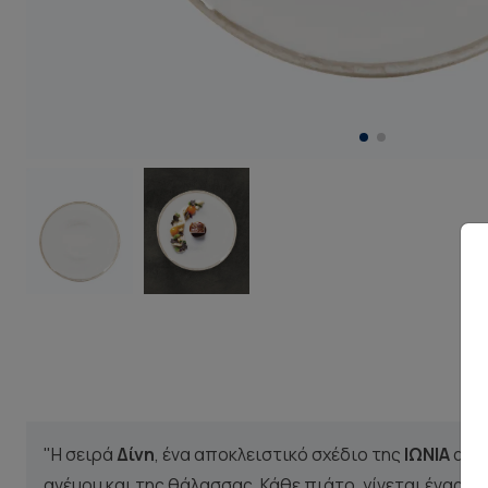
"Η σειρά
Δίνη
, ένα αποκλειστικό σχέδιο της
ΙΩΝΙΑ
απο
ανέμου και της θάλασσας. Κάθε πιάτο, γίνεται ένας κ