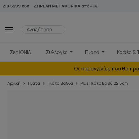
210 6299 888
ΔΩΡΕΑΝ ΜΕΤΑΦΟΡΙΚΑ
από 49€
Σετ ΙΩΝΙΑ
Συλλογές
Πιάτα
Καφές & 
Οι παραγγελίες που θα πρα
Αρχική
Πιάτα
Πιάτα Βαθιά
Plus Πιάτο Βαθύ 22.5cm