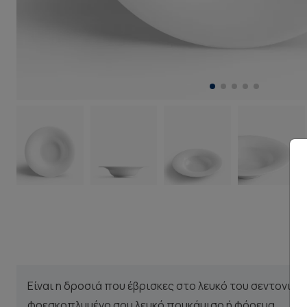
Είναι η δροσιά που έβρισκες στο λευκό του σεντονιού
φρεσκοπλυμένο σου λευκό πουκάμισο ή φόρεμα.