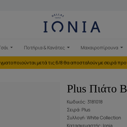
Τσάι
Ποτήρια & Κανάτες
Μαχαιροπίρουνα
γματοποιούνται μετά τις 6/8 θα αποσταλούν με σειρά προ
Plus Πιάτο 
Κωδικός: 3181018
Σειρά:
Plus
Συλλογή:
White Collection
Κατασκευαστής:
Ionia