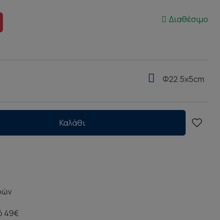
Διαθέσιμο
Φ22.5x5cm
Καλάθι
ρών
ό 49€