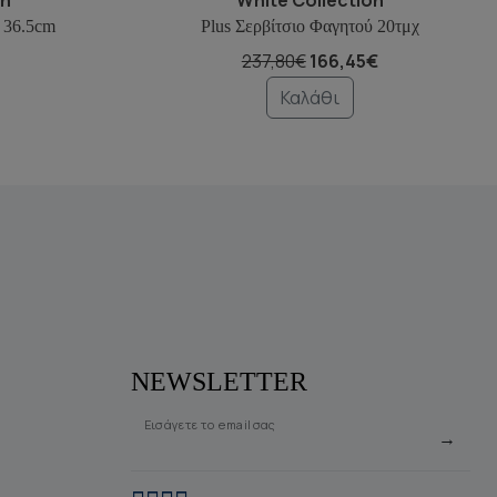
 36.5cm
Plus Σερβίτσιο Φαγητού 20τμχ
237,80€
166,45€
Καλάθι
NEWSLETTER
Εισάγετε το email σας
→