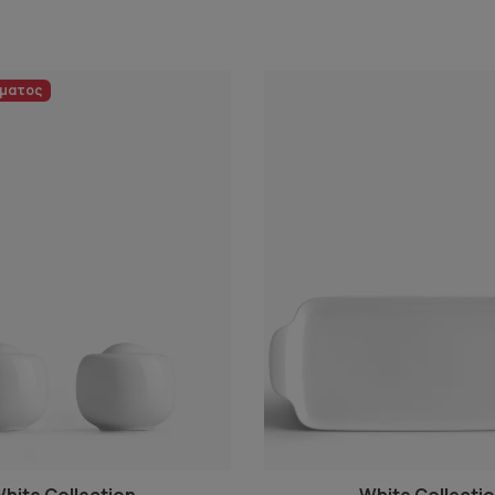
έματος
hite Collection
White Collecti