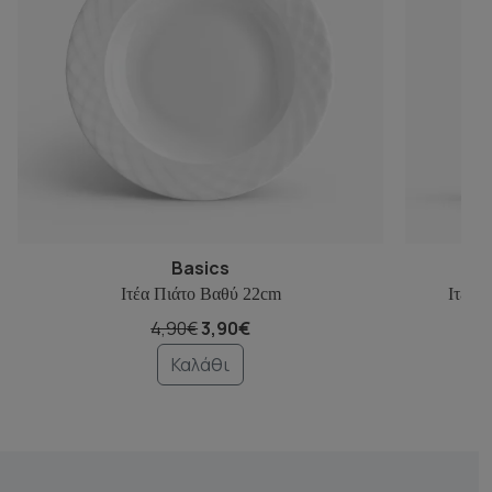
Basics
Ιτέα Πιάτο Βαθύ 22cm
Ιτέα 
4,90€
3,90€
Καλάθι