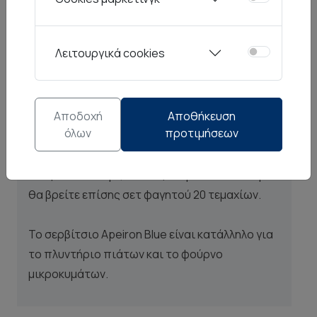
ουρανού μας. Το μπλε σε κάθε εποχή του
χρόνου. Σειρά Apeiron Blue, γιατί το δικό μας
Λειτουργικά cookies
μπλε είναι άπειρο και μας εμπνέει να
δημιουργούμε!
Η σειρά Apeiron Blue απαρτίζεται από πιάτα
Αποδοχή
Αποθήκευση
όλων
προτιμήσεων
ρηχά, βαθιά και φρούτου, πιατέλα, σαλατιέρα,
τσαγιέρα, γαλατιέρα, ζαχαριέρα, φλυτζάνια
τσαγιού και καφέ, κούπες και μπωλ. Στη σειρά
θα βρείτε επίσης σετ φαγητού 20 τεμαχίων.
Το σερβίτσιο Apeiron Blue είναι κατάλληλο για
το πλυντήριο πιάτων και το φούρνο
μικροκυμάτων.