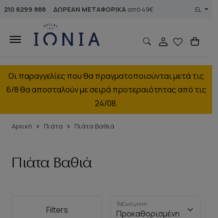
210 6299 888
ΔΩΡΕΑΝ ΜΕΤΑΦΟΡΙΚΑ
από 49€
EL
Οι παραγγελίες που θα πραγματοποιούνται μετά τις
6/8 θα αποσταλούν με σειρά προτεραιότητας από τις
24/08.
Αρχική
Πιάτα
Πιάτα Βαθιά
Πιάτα Βαθιά
Ταξινόμηση:
Filters