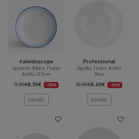
Kaleidoscope
Professional
Apeiron Μπλε Πιάτο
Apollo Πιάτο Βαθύ
Βαθύ 21.5cm
26εκ
11,90€
8,35€
10,50€
8,40€
-30%
-20%
Καλάθι
Καλάθι