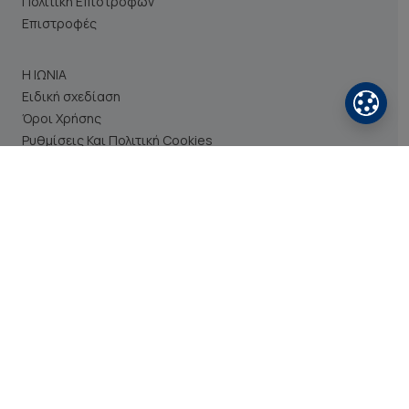
Πολιτική Επιστροφών
Επιστροφές
Η ΙΩΝΙΑ
Ειδική σχεδίαση
Όροι Χρήσης
Ρυθμίσεις Και Πολιτική Cookies
Προσωπικά Δεδομένα
Επικοινωνήστε μαζί μας
NEWSLETTER
Εισάγετε το email σας
→