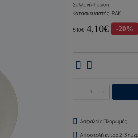
Συλλογή:
Fusion
Κατασκευαστής:
RAK
4,10€
-20%
5,10€
−
+
Ασφαλείς Πληρωμές
Αποστολή εντός 2-3 ημε