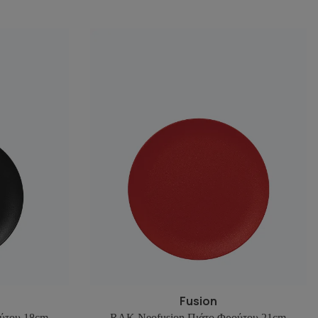
Fusion
ύτου 18cm
RAK Neofusion Πιάτο Φρούτου 21cm