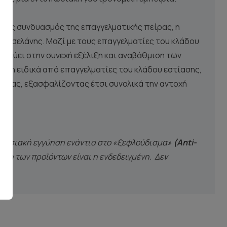
τυχής συνδυασμός της επαγγελματικής πείρας, η
πορσελάνης. Μαζί με τους επαγγελματίες του κλάδου
οχεύει στην συνεχή εξέλιξη και αναβάθμιση των
ήση ειδικά από επαγγελματίες του κλάδου εστίασης,
ρασίας, εξασφαλίζοντας έτσι συνολικά την αντοχή
οστασιακή εγγύηση ενάντια στο «ξεφλούδισμα»
(Anti-
ήση των προϊόντων είναι η ενδεδειγμένη. Δεν