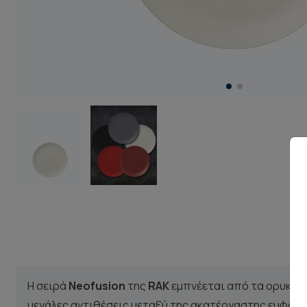
Η σειρά
Neofusion
της
RAK
εμπνέεται από τα ορυκτά 
μεγάλες αντιθέσεις μεταξύ της ακατέργαστης εμφάνι