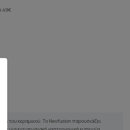
ό 49€
 όψη του κεραμικού. Το Neofusion παρουσιάζει
ντας μια εντυπωσιακή γαστρονομική εμπειρία.