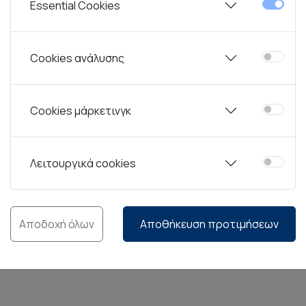
Essential Cookies
ών
Rak Ceramics.
Από την ίδρυση του ομίλου το 1991, ο επι
 έχει ωθήσει την RAK σε μια ηγετική θέση στον κλάδο της 
Cookies ανάλυσης
σμός προσθέτει αξία στις υπηρεσίες τους, ο οίκος RAK στ
νοτόμες συλλογές επιτραπέζιων ειδών, μελετημένες για χρ
Cookies μάρκετινγκ
ό, την αντοχή στην σκληρή χρήση και τις μεταβολές θερμοκ
Λειτουργικά cookies
ς που διαθέτει ο οίκος RAK, προσφέρεται περιορισμένη εργ
Chip Guarantee” καλύπτει συγκεκριμένες σειρές εφόσον η χρ
Αποδοχή όλων
Αποθήκευση προτιμήσεων
ακή ή μη κανονική χρήση των προϊόντων.