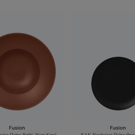
Fusion
Fusion
sion Πιάτο Βαθύ 26cm Καφέ
RAK Neofusion Πιάτο Φρο