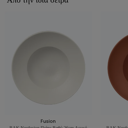
Fusion
RAK Neofusion Πιάτο Βαθύ 26cm Λευκό
RAK Neofu