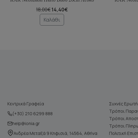
18,00€
14,40€
Καλάθι
Κεντρικά Γραφεία
Συχνές Ερωτή
Τρόποι Παραγ
(+30) 210 6299 888
Τρόποι Αποσ
help@ionia.gr
Τρόποι Πληρ
Ανδρέα Μεταξά 9 Κηφισιά, 14564, Αθήνα
Πολιτική Επι