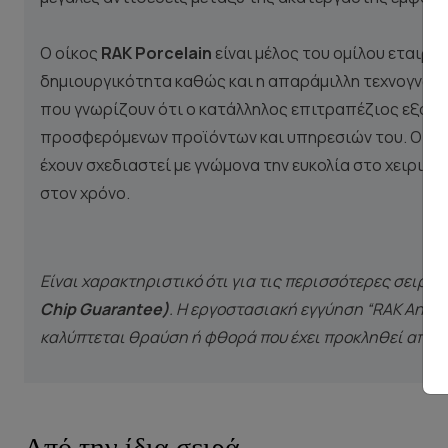
Ο οίκος
RAK Porcelain
είναι μέλος του ομίλου εταιρι
δημιουργικότητα καθώς και η απαράμιλλη τεχνογνωσία
που γνωρίζουν ότι ο κατάλληλος επιτραπέζιος εξοπλι
προσφερόμενων προϊόντων και υπηρεσιών του. Οι και
έχουν σχεδιαστεί με γνώμονα την ευκολία στο χειρισμ
στον χρόνο.
Είναι χαρακτηριστικό ότι για τις περισσότερες σειρέ
Chip Guarantee)
. Η εργοστασιακή εγγύηση “RAK Anti-
καλύπτεται θραύση ή φθορά που έχει προκληθεί από κ
Από την ίδια σειρά