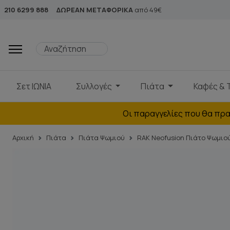
210 6299 888
ΔΩΡΕΑΝ ΜΕΤΑΦΟΡΙΚΑ
από 49€
Σετ ΙΩΝΙΑ
Συλλογές
Πιάτα
Καφές & 
Οι παραγγελίες που θα πρα
Αρχική
Πιάτα
Πιάτα Ψωμιού
RAK Neofusion Πιάτο Ψωμιο