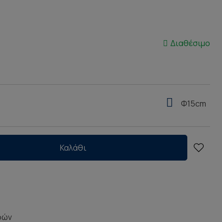
Διαθέσιμο
Φ15cm
Καλάθι
ρών