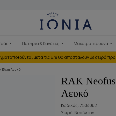
Τσάι
Ποτήρια & Κανάτες
Μαχαιροπίρουνα
γματοποιούνται μετά τις 6/8 θα αποσταλούν με σειρά προ
ύ 15cm Λευκό
RAK Neofus
Λευκό
Κωδικός: 7504062
Σειρά:
Neofusion