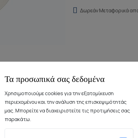
Δωρεάν Μεταφορικά απ
Τα προσωπικά σας δεδομένα
Χρησιμοποιούμε cookies για την εξατομίκευση
περιεχομένου και την ανάλυση της επισκεψιμότητάς
Περιγραφή
Χαρακτηριστικά
Συντήρηση
μας. Μπορείτε να διαχειριστείτε τις προτιμήσεις σας
παρακάτω.
υλικά. Κάθε κομμάτι έχει τη δύναμη της πορσελάνης και την
σής του και του εκλεπτισμένου υλικού των πιάτων, παρέχο