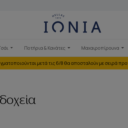
Τσάι
Ποτήρια & Κανάτες
Μαχαιροπίρουνα
γματοποιούνται μετά τις 6/8 θα αποσταλούν με σειρά προ
δοχεία