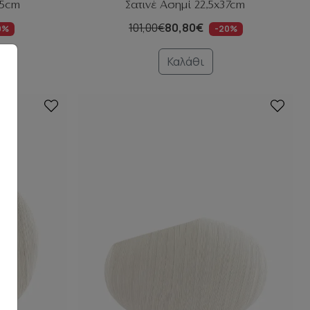
,5cm
Σατινέ Ασημί 22,5x37cm
101,00€
80,80€
0%
-20%
Καλάθι