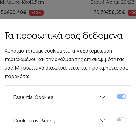
uid Λευκό 18x42,5cm
Σατινέ Ασημί 20x28
,50€
60,40€
70,70€
56,55€
-20%
-2
Καλάθι
Καλάθι
Τα προσωπικά σας δεδομένα
Χρησιμοποιούμε cookies για την εξατομίκευση
περιεχομένου και την ανάλυση της επισκεψιμότητάς
μας. Μπορείτε να διαχειριστείτε τις προτιμήσεις σας
παρακάτω.
Essential Cookies
Cookies ανάλυσης