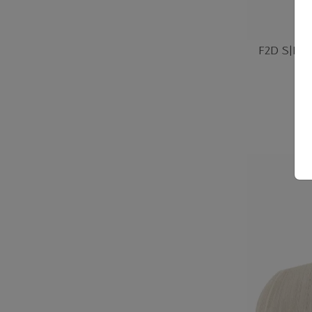
F2D S|P C
64