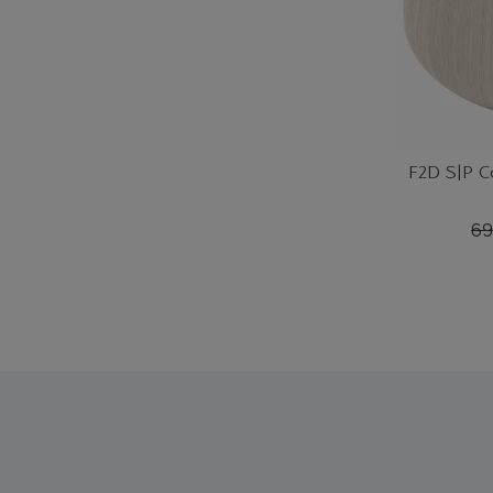
F2D S|P C
69