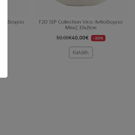
Ανθοδοχείο
F2D S|P Collection Vico Ανθοδοχείο
Μπεζ 33x21cm
50,00€
40,00€
0%
-20%
Καλάθι