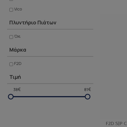
Vico
Πλυντήριο Πιάτων
Όχι
Μάρκα
F2D
Τιμή
€
€
F2D S|P C