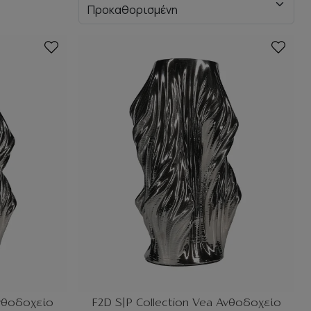
Ανθοδοχείο
F2D S|P Collection Vea Ανθοδοχείο