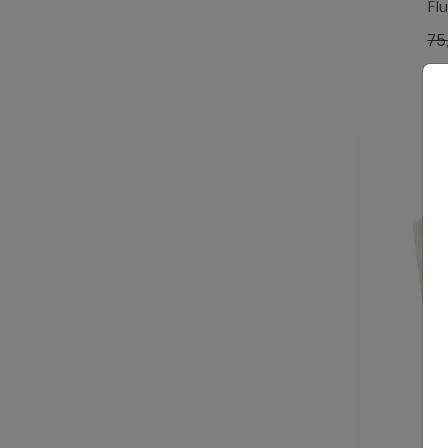
Fl
75