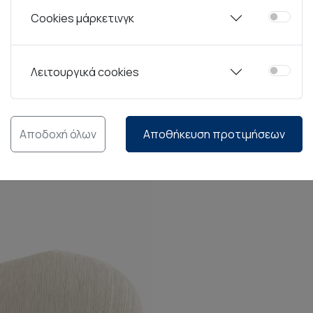
Cookies μάρκετινγκ
ollection Vico Ανθοδοχείο
F2D S|P Collection Vico 
Μπεζ 28,5x32,5cm
Μπεζ 30x29cm
Λειτουργικά cookies
,50€
51,60€
56,50€
45,20€
-20%
-2
Καλάθι
Καλάθι
Αποδοχή όλων
Αποθήκευση προτιμήσεων