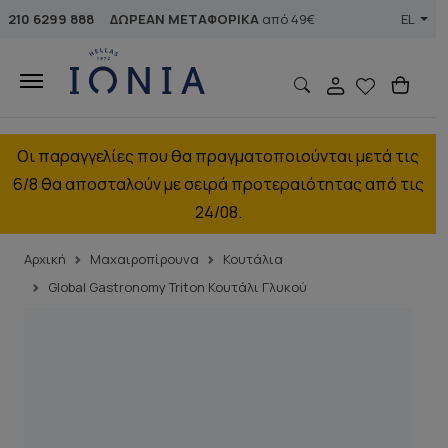
210 6299 888
ΔΩΡΕΑΝ ΜΕΤΑΦΟΡΙΚΑ
από 49€
EL
Οι παραγγελίες που θα πραγματοποιούνται μετά τις
6/8 θα αποσταλούν με σειρά προτεραιότητας από τις
24/08.
Αρχική
Μαχαιροπίρουνα
Κουτάλια
Global Gastronomy Triton Κουτάλι Γλυκού