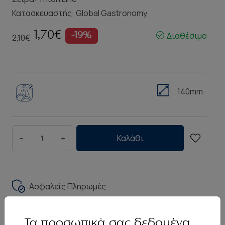
Κατασκευαστής:
Global Gastronomy
1,70€
Διαθέσιμο
-19%
2,10€
140mm
−
+
Καλάθι
Ασφαλείς Πληρωμές
Αποστολή εντός 2-3 ημερών
Τα προσωπικά σας δεδομένα