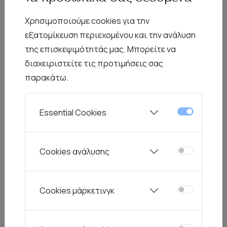
Δωρεάν Μεταφορικά από 49€
Χρησιμοποιούμε cookies για την
εξατομίκευση περιεχομένου και την ανάλυση
της επισκεψιμότητάς μας. Μπορείτε να
Περιγραφή
Χαρακτηριστικά
Συντήρηση
διαχειριστείτε τις προτιμήσεις σας
παρακάτω.
Ένα διαχρονικό σχέδιο με καθαρές γραμμές και
υψηλή ποιότητα. Η λιτές του γραμμές της
σειράς Triton το καθιστούν μια ιδανική
Essential Cookies
πρόταση για μοντέρνα αλλά και για κλασική
παρουσίαση.
Cookies ανάλυσης
Από την ίδια σειρά
Cookies μάρκετινγκ