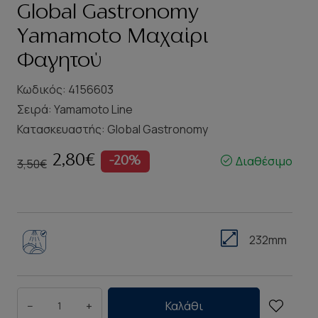
Global Gastronomy
Yamamoto Μαχαίρι
Φαγητού
Κωδικός: 4156603
Σειρά:
Yamamoto Line
Κατασκευαστής:
Global Gastronomy
2,80€
Διαθέσιμο
-20%
3,50€
232mm
−
+
Καλάθι