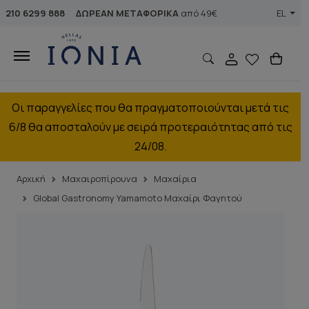
210 6299 888
ΔΩΡΕΑΝ ΜΕΤΑΦΟΡΙΚΑ
από 49€
EL
Οι παραγγελίες που θα πραγματοποιούνται μετά τις
6/8 θα αποσταλούν με σειρά προτεραιότητας από τις
24/08.
Αρχική
Μαχαιροπίρουνα
Μαχαίρια
Global Gastronomy Yamamoto Μαχαίρι Φαγητού