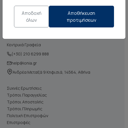
Αποδοχή
Αποθήκευση
όλων
προτιμήσεων
Κεντρικά Γραφεία
(+30) 210 6299 888
help@ionia.gr
Ανδρέα Μεταξά 9 Κηφισιά, 14564, Αθήνα
Συχνές Ερωτήσεις
Τρόποι Παραγγελίας
Τρόποι Αποστολής
Τρόποι Πληρωμής
Πολιτική Επιστροφών
Επιστροφές