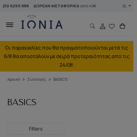
210 6299 888
ΔΩΡΕΑΝ ΜΕΤΑΦΟΡΙΚΑ
από 49€
EL
Οι παραγγελίες που θα πραγματοποιούνται μετά τις
6/8 θα αποσταλούν με σειρά προτεραιότητας από τις
24/08.
Αρχική
Συλλογές
BASICS
BASICS
Filters