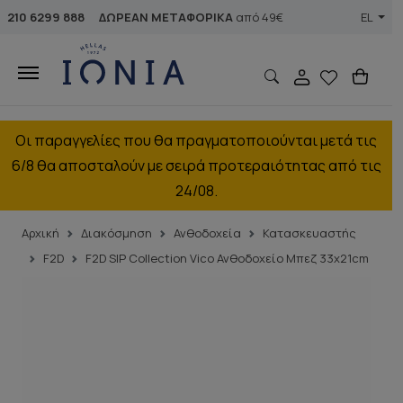
210 6299 888
ΔΩΡΕΑΝ ΜΕΤΑΦΟΡΙΚΑ
από 49€
EL
Οι παραγγελίες που θα πραγματοποιούνται μετά τις
6/8 θα αποσταλούν με σειρά προτεραιότητας από τις
24/08.
Αρχική
Διακόσμηση
Ανθοδοχεία
Κατασκευαστής
F2D
F2D S|P Collection Vico Ανθοδοχείο Μπεζ 33x21cm