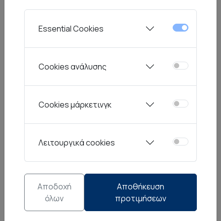
σειράς για μια ολοκληρωμένη, αρμονική
παρουσία.
Essential Cookies
Η κομψή, διαχρονική αισθητική και η ιδιαίτερη
Cookies ανάλυσης
στην αφή επιφάνειά τους τα κάνουν να
εντάσσονται άψογα σε κάθε εσωτερικό χώρο,
Cookies μάρκετινγκ
προσθέτοντας ζεστασιά και εκλεπτυσμένο
χαρακτήρα. Ιδανικά για φρέσκα λουλούδια ή ως
statement κομμάτια από μόνα τους, τα βάζα
Λειτουργικά cookies
Vico φέρνουν προσωπικότητα και μοναδικό
στυλ στο σπίτι.
Αποδοχή
Αποθήκευση
όλων
προτιμήσεων