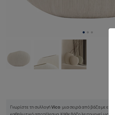
Γνωρίστε τη συλλογή
Vico
: μια σειρά από βάζα με εν
καθηλωτικό αποτέλεσμα. Κάθε βάζο λειτουργεί ως ξεχ