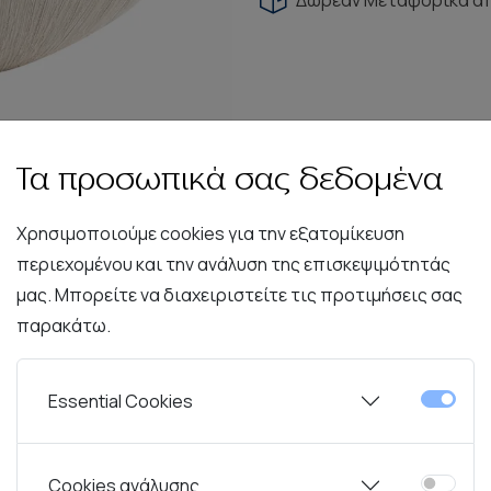
Τα προσωπικά σας δεδομένα
Χρησιμοποιούμε cookies για την εξατομίκευση
περιεχομένου και την ανάλυση της επισκεψιμότητάς
μας. Μπορείτε να διαχειριστείτε τις προτιμήσεις σας
παρακάτω.
Περιγραφή
Χαρακτηριστικά
Essential Cookies
τυπωσιακό σχεδιασμό, που συνδυάζουν οργανικές φόρμες με
Cookies ανάλυσης
ωριστό διακοσμητικό αντικείμενο, ενώ μπορεί εξίσου να συ