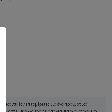
 διακριτικές λεπτομέρειες για ένα πραγματικά
νδυαστεί με άλλα της σειράς για μια ολοκληρωμένη,