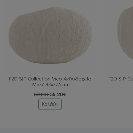
F2D S|P Collection Vico Ανθοδοχείο
F2D S|P Co
Μπεζ 43x27,5cm
69,00€
55,20€
Καλάθι