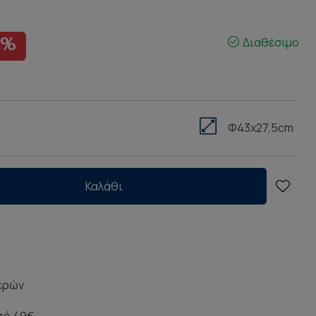
Διαθέσιμο
0%
Φ43x27,5cm
Καλάθι
μερών
πό 49€