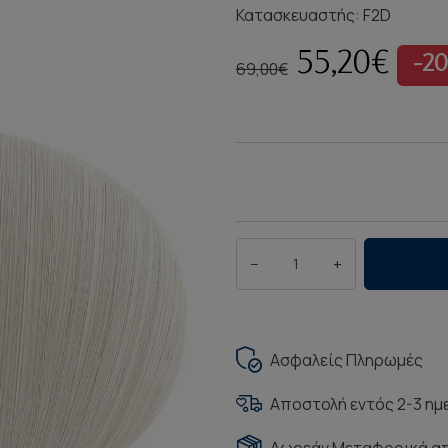
Κατασκευαστής:
F2D
55,20€
-2
69,00€
−
+
Ασφαλείς Πληρωμές
Αποστολή εντός 2-3 η
Δωρεάν Μεταφορικά α