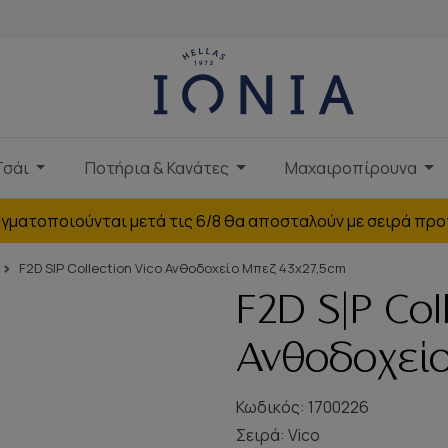
Τσάι
Ποτήρια & Κανάτες
Μαχαιροπίρουνα
γματοποιούνται μετά τις 6/8 θα αποσταλούν με σειρά προ
F2D S|P Collection Vico Ανθοδοχείο Μπεζ 43x27,5cm
F2D S|P Col
Ανθοδοχείο
Κωδικός: 1700226
Σειρά:
Vico