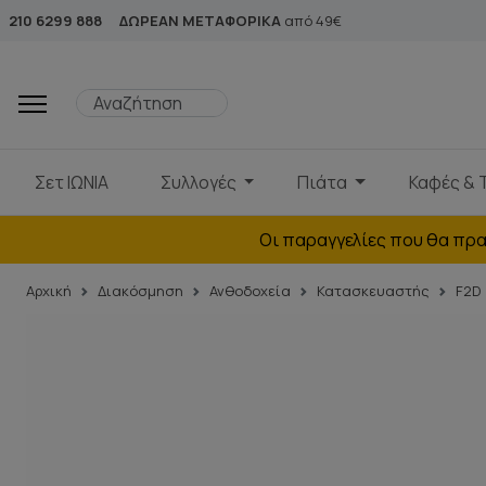
210 6299 888
ΔΩΡΕΑΝ ΜΕΤΑΦΟΡΙΚΑ
από 49€
Σετ ΙΩΝΙΑ
Συλλογές
Πιάτα
Καφές & 
Οι παραγγελίες που θα πρα
Αρχική
Διακόσμηση
Ανθοδοχεία
Κατασκευαστής
F2D