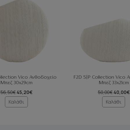
llection Vico Ανθοδοχείο
F2D S|P Collection Vico
Μπεζ 30x29cm
Μπεζ 33x21cm
56,50€
45,20€
50,00€
40,00€
Καλάθι
Καλάθι