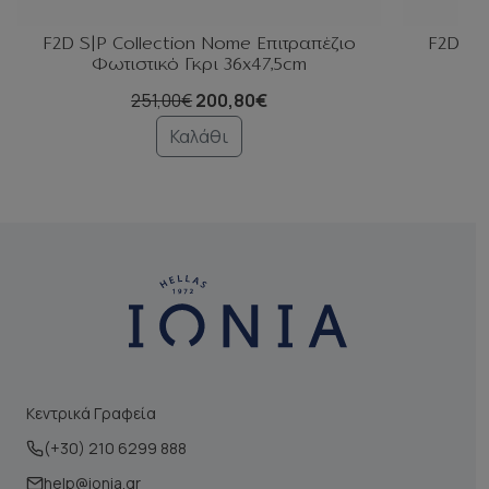
F2D S|P Collection Nome Επιτραπέζιο
F2D S|
Φωτιστικό Γκρι 36x47,5cm
251,00€
200,80€
Καλάθι
Κεντρικά Γραφεία
(+30) 210 6299 888
help@ionia.gr