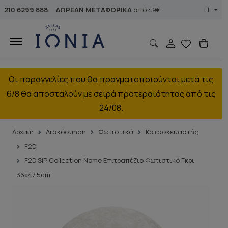
210 6299 888
ΔΩΡΕΑΝ ΜΕΤΑΦΟΡΙΚΑ
από 49€
EL
Οι παραγγελίες που θα πραγματοποιούνται μετά τις
6/8 θα αποσταλούν με σειρά προτεραιότητας από τις
24/08.
Αρχική
Διακόσμηση
Φωτιστικά
Κατασκευαστής
F2D
F2D S|P Collection Nome Επιτραπέζιο Φωτιστικό Γκρι
36x47,5cm