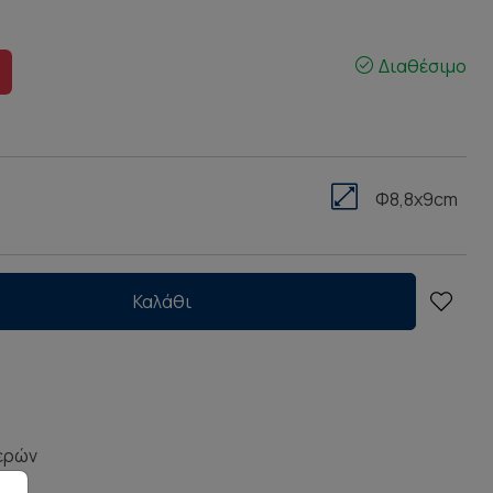
Διαθέσιμο
Φ8,8x9cm
Καλάθι
μερών