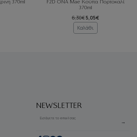
ρινη 370ml
F2D ΟΝΑ Mae Κούπα Πορτοκαλί
370ml
6,30€
5,05€
Καλάθι
NEWSLETTER
Εισάγετε το email σας
→