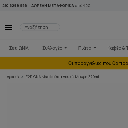
210 6299 888
ΔΩΡΕΑΝ ΜΕΤΑΦΟΡΙΚΑ
από 49€
Σετ ΙΩΝΙΑ
Συλλογές
Πιάτα
Καφές & 
Οι παραγγελίες που θα πρα
Αρχική
F2D ΟΝΑ Mae Κούπα Λευκή-Μαύρη 370ml