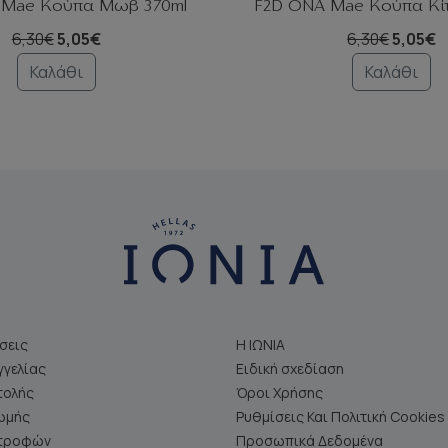
 Mae Κούπα Μωβ 370ml
F2D ΟΝΑ Mae Κούπα Κίτ
6,30€
5,05€
6,30€
5,05€
Καλάθι
Καλάθι
σεις
Η ΙΩΝΙΑ
γελίας
Ειδική σχεδίαση
τολής
Όροι Χρήσης
ωμής
Ρυθμίσεις Και Πολιτική Cookies
στροφών
Προσωπικά Δεδομένα