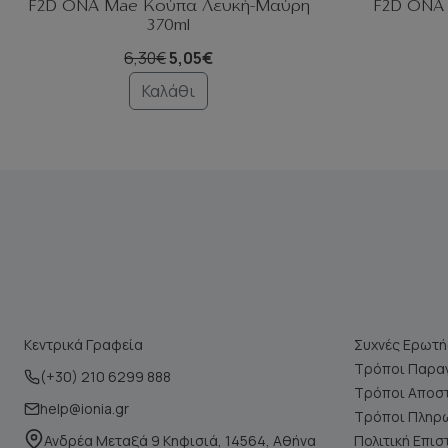
F2D ΟΝΑ Mae Κούπα Λευκή-Μαύρη
F2D ΟΝΑ
370ml
6,30€
5,05€
Καλάθι
Κεντρικά Γραφεία
Συχνές Ερωτή
Τρόποι Παραγ
(+30) 210 6299 888
Τρόποι Αποσ
help@ionia.gr
Τρόποι Πληρ
Ανδρέα Μεταξά 9 Κηφισιά, 14564, Αθήνα
Πολιτική Επι