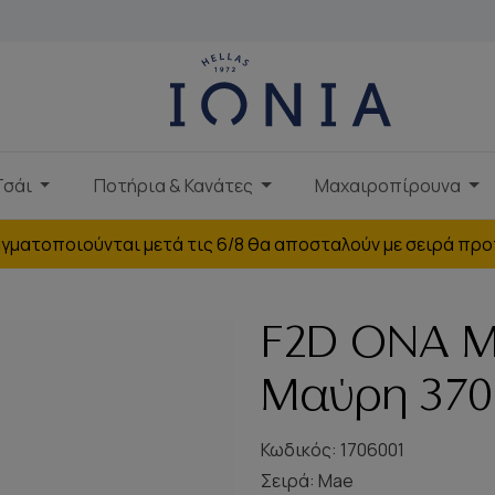
Τσάι
Ποτήρια & Κανάτες
Μαχαιροπίρουνα
γματοποιούνται μετά τις 6/8 θα αποσταλούν με σειρά προ
F2D ΟΝΑ M
Μαύρη 370
Κωδικός: 1706001
Σειρά:
Mae