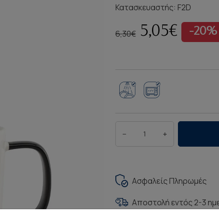
Κατασκευαστής:
F2D
5,05€
-20%
6,30€
−
+
Ασφαλείς Πληρωμές
Αποστολή εντός 2-3 η