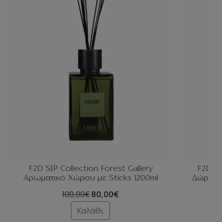
F2D S|P Collection Forest Gallery
F2D S|
Αρωματικό Χώρου με Sticks 1200ml
Δώρου 
100,00€
80,00€
Καλάθι