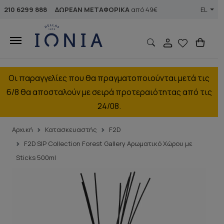
210 6299 888
ΔΩΡΕΑΝ ΜΕΤΑΦΟΡΙΚΑ
από 49€
EL
Οι παραγγελίες που θα πραγματοποιούνται μετά τις
6/8 θα αποσταλούν με σειρά προτεραιότητας από τις
24/08.
Αρχική
Κατασκευαστής
F2D
F2D S|P Collection Forest Gallery Αρωματικό Χώρου με
Sticks 500ml