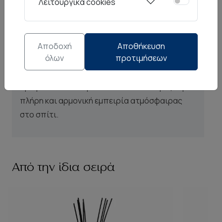
Λειτουργικά cookies
ιδανικό για την κουζίνα ή το τραπέζι σας.
Τα sticks προσφέρουν σταθερή, λεπτή
απόδοση αρώματος χωρίς να χρειάζεται
Αποδοχή
Αποθήκευση
όλων
προτιμήσεων
αναστροφή· για πιο έντονο αποτέλεσμα,
απλώς τα γυρίζετε πιο συχνά. Συνδυάστε τα
αρωματικά sticks με το αντίστοιχο κερί για μια
πλήρη και αρμονική εμπειρία ατμόσφαιρας
στο σπίτι.
Από την ίδια σειρά