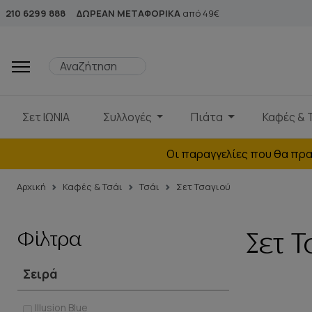
210 6299 888
ΔΩΡΕΑΝ ΜΕΤΑΦΟΡΙΚΑ
από 49€
Σετ ΙΩΝΙΑ
Συλλογές
Πιάτα
Καφές & 
Οι παραγγελίες που θα πρα
Αρχική
Καφές & Τσάι
Τσάι
Σετ Τσαγιού
Φίλτρα
Σετ 
Σειρά
Illusion Blue