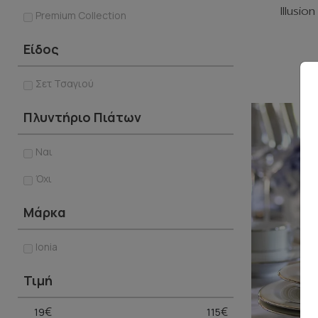
Illusio
Premium Collection
Είδος
Σετ Τσαγιού
Πλυντήριο Πιάτων
Ναι
Όχι
Μάρκα
Ionia
Τιμή
€
€