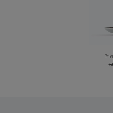
Στι
38