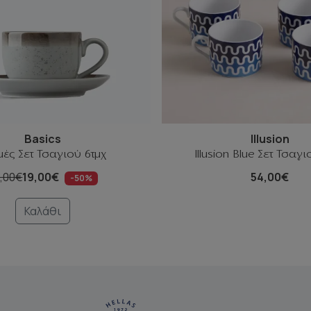
Basics
Illusion
γμές Σετ Τσαγιού 6τμχ
Illusion Blue Σετ Τσαγι
,00€
19,00€
54,00€
-50%
Καλάθι