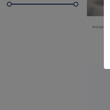
P
Irresisti
23