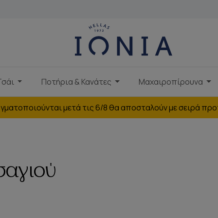
Τσάι
Ποτήρια & Κανάτες
Μαχαιροπίρουνα
γματοποιούνται μετά τις 6/8 θα αποσταλούν με σειρά προ
Τσαγιού