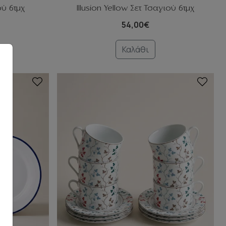
ού 6τμχ
Illusion Yellow Σετ Τσαγιού 6τμχ
54,00€
Καλάθι