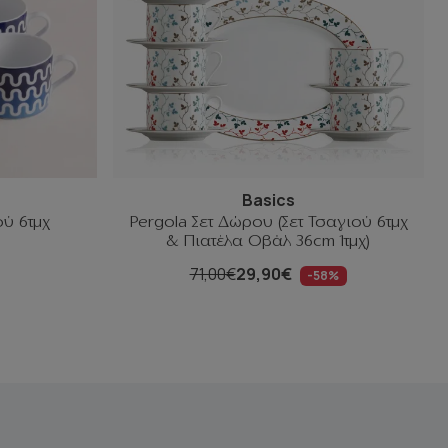
Basics
ού 6τμχ
Pergola Σετ Δώρου (Σετ Τσαγιού 6τμχ
& Πιατέλα Οβάλ 36cm 1τμχ)
71,00€
29,90€
-58%