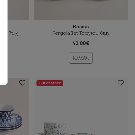
lue
Basics
ιού 7τμχ
Pergola Σετ Τσαγιού 6τμχ
40,00€
30%
Καλάθι
Out of stock